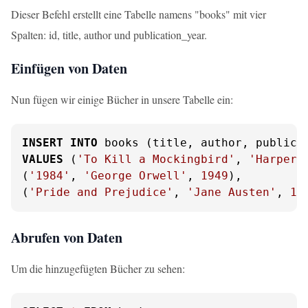
Dieser Befehl erstellt eine Tabelle namens "books" mit vier
Spalten: id, title, author und publication_year.
Einfügen von Daten
Nun fügen wir einige Bücher in unsere Tabelle ein:
INSERT
INTO
VALUES
 (
'To Kill a Mockingbird'
, 
'Harper 
(
'1984'
, 
'George Orwell'
, 
1949
),

(
'Pride and Prejudice'
, 
'Jane Austen'
, 
18
Abrufen von Daten
Um die hinzugefügten Bücher zu sehen: