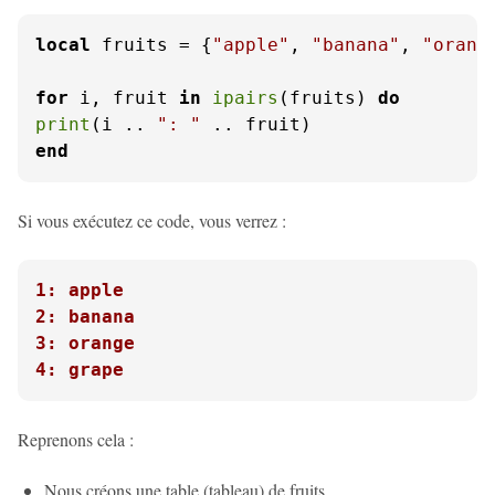
local
 fruits = {
"apple"
, 
"banana"
, 
"orang
for
 i, fruit 
in
ipairs
(fruits) 
do
print
(i .. 
": "
end
Si vous exécutez ce code, vous verrez :
1: apple
2: banana
3: orange
4: grape
Reprenons cela :
Nous créons une table (tableau) de fruits.