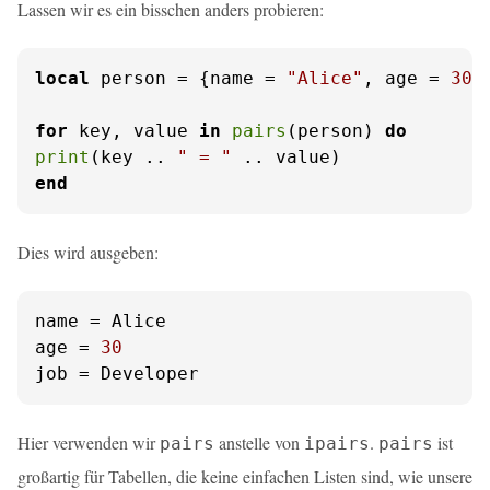
Lassen wir es ein bisschen anders probieren:
local
 person = {name = 
"Alice"
, age = 
30
,
for
 key, value 
in
pairs
(person) 
do
print
(key .. 
" = "
end
Dies wird ausgeben:
name
age
 = 
30
job
 = Developer
Hier verwenden wir
anstelle von
.
ist
pairs
ipairs
pairs
großartig für Tabellen, die keine einfachen Listen sind, wie unsere