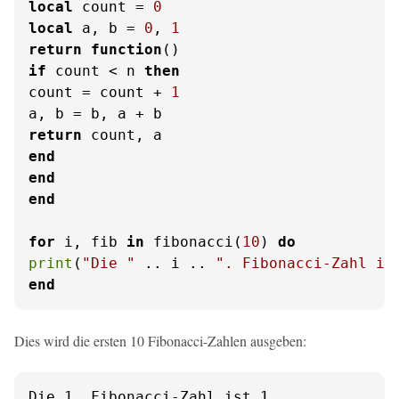
local
 count = 
0
local
 a, b = 
0
, 
1
return
function
()
if
 count < n 
then
count = count + 
1
return
end
end
end
for
 i, fib 
in
 fibonacci(
10
) 
do
print
(
"Die "
 .. i .. 
". Fibonacci-Zahl is
end
Dies wird die ersten 10 Fibonacci-Zahlen ausgeben:
Die 1. Fibonacci-Zahl ist 1
