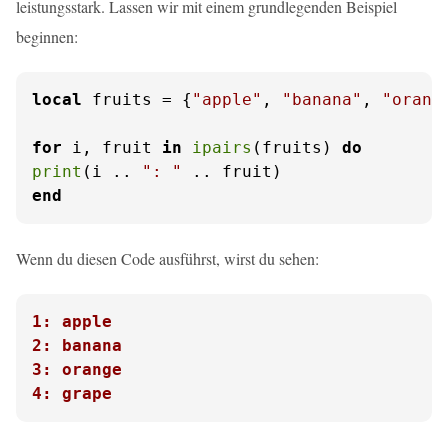
leistungsstark. Lassen wir mit einem grundlegenden Beispiel
beginnen:
local
 fruits = {
"apple"
, 
"banana"
, 
"orang
for
 i, fruit 
in
ipairs
(fruits) 
do
print
(i .. 
": "
end
Wenn du diesen Code ausführst, wirst du sehen:
1: apple
2: banana
3: orange
4: grape