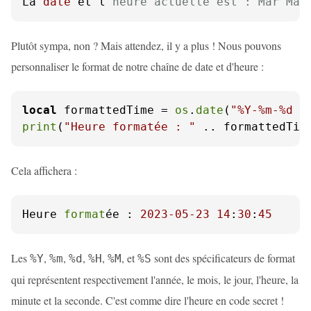
La 
date
 et l
'heure actuelle est : Mar Mai
Plutôt sympa, non ? Mais attendez, il y a plus ! Nous pouvons
personnaliser le format de notre chaîne de date et d'heure :
local
 formattedTime = 
os
.
date
(
"%Y-%m-%d %
print
(
"Heure formatée : "
 .. formattedTim
Cela affichera :
Heure 
format
ée : 
2023
-05
-23
14
:
30
:
45
Les
,
,
,
,
, et
sont des spécificateurs de format
%Y
%m
%d
%H
%M
%S
qui représentent respectivement l'année, le mois, le jour, l'heure, la
minute et la seconde. C'est comme dire l'heure en code secret !