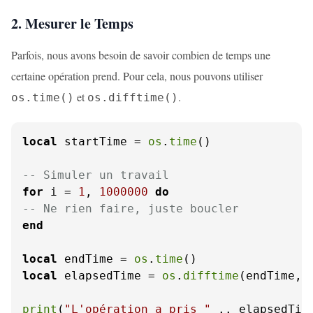
2. Mesurer le Temps
Parfois, nous avons besoin de savoir combien de temps une
certaine opération prend. Pour cela, nous pouvons utiliser
et
.
os.time()
os.difftime()
local
 startTime = 
os
.
time
()

-- Simuler un travail
for
 i = 
1
, 
1000000
do
-- Ne rien faire, juste boucler
end
local
 endTime = 
os
.
time
local
 elapsedTime = 
os
.
difftime
(endTime, s
print
(
"L'opération a pris "
 .. elapsedTim