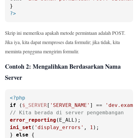
?>
Skrip ini memeriksa apakah metode permintaan adalah POST.
Jika iya, kita dapat memproses data formulir; jika tidak, kita
meminta pengguna mengirim formulir.
Contoh 2: Mengalihkan Berdasarkan Nama
Server
<?php
if
 (
$_SERVER
[
'SERVER_NAME'
] == 
'dev.examp
// Kita berada di server pengembangan
error_reporting
ini_set
(
'display_errors'
, 
1
);

} 
else