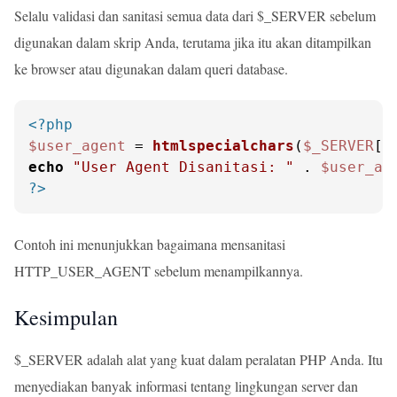
Selalu validasi dan sanitasi semua data dari $_SERVER sebelum
digunakan dalam skrip Anda, terutama jika itu akan ditampilkan
ke browser atau digunakan dalam queri database.
<?php
$user_agent
 = 
htmlspecialchars
(
$_SERVER
[
'
echo
"User Agent Disanitasi: "
 . 
$user_ag
?>
Contoh ini menunjukkan bagaimana mensanitasi
HTTP_USER_AGENT sebelum menampilkannya.
Kesimpulan
$_SERVER adalah alat yang kuat dalam peralatan PHP Anda. Itu
menyediakan banyak informasi tentang lingkungan server dan