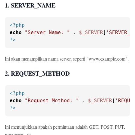
1. SERVER_NAME
<?php
echo
"Server Name: "
 . 
$_SERVER
[
'SERVER_N
?>
Ini akan menampilkan nama server, seperti "www.example.com".
2. REQUEST_METHOD
<?php
echo
"Request Method: "
 . 
$_SERVER
[
'REQUE
?>
Ini menunjukkan apakah permintaan adalah GET, POST, PUT,