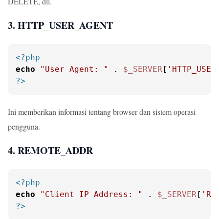
DELETE, dll.
3. HTTP_USER_AGENT
<?php
echo
"User Agent: "
 . 
$_SERVER
[
'HTTP_USER
?>
Ini memberikan informasi tentang browser dan sistem operasi
pengguna.
4. REMOTE_ADDR
<?php
echo
"Client IP Address: "
 . 
$_SERVER
[
'RE
?>