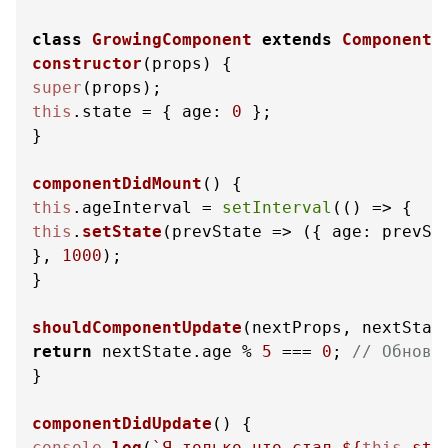
class
GrowingComponent
extends
Component
constructor
(
props
super
this
.
state
 = { 
age
: 
0
 };

}

componentDidMount
(
this
.
ageInterval
 = 
setInterval
(
() =>
this
.
setState
(
prevState
 =>
 ({ 
age
: prevSt
}, 
1000
);

}

shouldComponentUpdate
(
nextProps, nextStat
return
 nextState.
age
 % 
5
 === 
0
; 
// Обновл
}

componentDidUpdate
(
console
.
log
(
`Я только что стал 
${
this
.sta