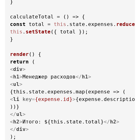
}

calculateTotal = 
() =>
const
 total = 
this
.
state
.
expenses
.
reduce
(
this
.
setState
({ total });

}

render
(
return
<
div
>
<
h1
>
Менеджер расходов
</
h1
>
<
ul
>
<
li
key
=
{expense.id}
>
{expense.description
</
ul
>
<
h2
>
Итого: ${this.state.total}
</
h2
>
</
div
>
);
