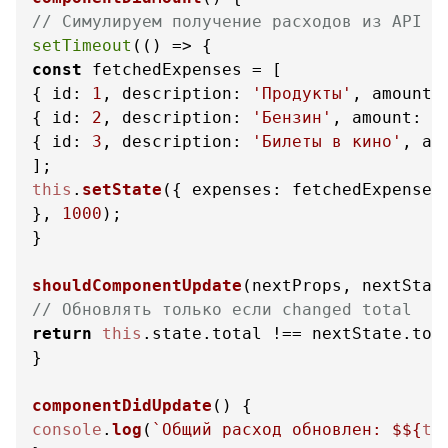
// Симулируем получение расходов из API
setTimeout
(
() =>
const
 fetchedExpenses = [

{ 
id
: 
1
, 
description
: 
'Продукты'
, 
amount
:
{ 
id
: 
2
, 
description
: 
'Бензин'
, 
amount
: 
3
{ 
id
: 
3
, 
description
: 
'Билеты в кино'
, 
am
this
.
setState
({ 
expenses
: fetchedExpenses
}, 
1000
);

}

shouldComponentUpdate
(
nextProps, nextStat
// Обновлять только если changed total
return
this
.
state
.
total
 !== nextState.
tot
}

componentDidUpdate
(
console
.
log
(
`Общий расход обновлен: $
${
th