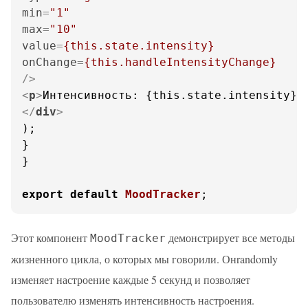
min
=
"1"
max
=
"10"
value
=
{this.state.intensity}
onChange
=
{this.handleIntensityChange}
/>
<
p
>
Интенсивность: {this.state.intensity}
<
</
div
>
);

}

}

export
default
MoodTracker
;
Этот компонент
демонстрирует все методы
MoodTracker
жизненного цикла, о которых мы говорили. Онrandomly
изменяет настроение каждые 5 секунд и позволяет
пользователю изменять интенсивность настроения.