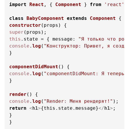
import
React
, { 
Component
 } 
from
'react'
;

class
BabyComponent
extends
Component
constructor
(
props
super
this
.
state
 = { 
message
: 
"Я только что род
console
.
log
(
"Конструктор: Привет, я созда
}

componentDidMount
(
console
.
log
(
"componentDidMount: Я теперь 
}

render
(
console
.
log
(
"Render: Меня рендерят!"
return
<
h1
>
{this.state.message}
</
h1
>
;

}

}
