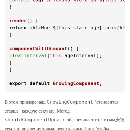
}

render
(
return
<
h1
>
Мне ${this.state.age} лет
</
h1
>
;
}

componentWillUnmount
(
clearInterval
(
this
.
ageInterval
);

}

}

export
default
GrowingComponent
;
В этом примере наш
"становится
GrowingComponent
старше" каждую секунду. Метод
обеспечивает то, что мы庆祝
shouldComponentUpdate
уем дни рождения только через каждые 5 лет (чтобы