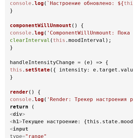
console
.
log
(
`Настроение обновлено: 
${
this
}

componentWillUnmount
(
console
.
log
(
'ComponentWillUnmount: Пока Т
clearInterval
(
this
.
moodInterval
);

}

handleIntensityChange = 
(
e
) =>
this
.
setState
({ 
intensity
: e.
target
.
value
}

render
(
console
.
log
(
'Render: Трекер настроения ре
return
<
div
>
<
h1
>
Текущее настроение: {this.state.mood}
<
input
type
=
"range"