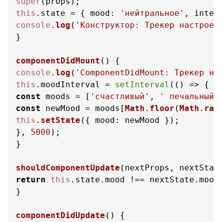
super
this
.
state
 = { 
mood
: 
'нейтральное'
, 
inten
console
.
log
(
'Конструктор: Трекер настроен
}

componentDidMount
(
console
.
log
(
'ComponentDidMount: Трекер на
this
.
moodInterval
 = 
setInterval
(
() =>
const
 moods = [
'счастливый'
, 
' печальный'
const
 newMood = moods[
Math
.
floor
(
Math
.
ran
this
.
setState
({ 
mood
: newMood });

}, 
5000
);

}

shouldComponentUpdate
(
nextProps, nextStat
return
this
.
state
.
mood
 !== nextState.
mood
;
}

componentDidUpdate
(