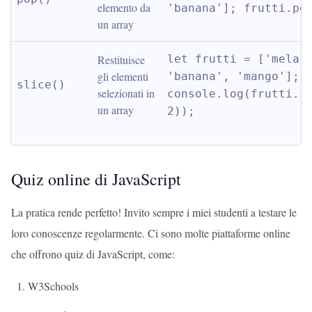
elemento da 
'banana']; frutti.po
un array
Restituisce 
let frutti = ['mela',
gli elementi 
'banana', 'mango']; 
slice()
selezionati in 
console.log(frutti.sl
un array
2));
Quiz online di JavaScript
La pratica rende perfetto! Invito sempre i miei studenti a testare le
loro conoscenze regolarmente. Ci sono molte piattaforme online
che offrono quiz di JavaScript, come:
W3Schools