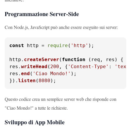
Programmazione Server-Side
Con Node.js, JavaScript può anche essere eseguito sui server:
const
 http = 
require
(
'http'
);

http.
createServer
(
function
 (
req, res
) {

res.
writeHead
(
200
, {
'Content-Type'
: 
'text
res.
end
(
'Ciao Mondo!'
);

}).
listen
(
8080
);
Questo codice crea un semplice server web che risponde con
"Ciao Mondo!" a tutte le richieste.
Sviluppo di App Mobile