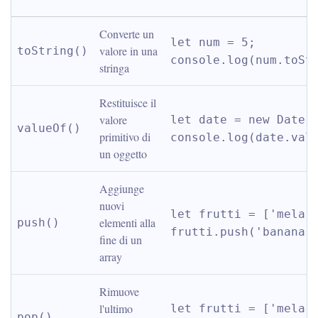
Converte un 
let num = 5; 
valore in una 
toString()
console.log(num.toSt
stringa
Restituisce il 
valore 
let date = new Date()
valueOf()
primitivo di 
console.log(date.val
un oggetto
Aggiunge 
nuovi 
let frutti = ['mela']
elementi alla 
push()
frutti.push('banana'
fine di un 
array
Rimuove 
l'ultimo 
let frutti = ['mela',
pop()