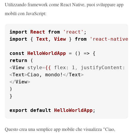
Utilizzando framework come React Native, puoi sviluppare app
mobili con JavaScript:
import
React
from
'react'
import
 { 
Text
, 
View
 } 
from
'react-native'
;
const
HelloWorldApp
 = (
return
<
View
style
=
{{
flex:
1
, 
justifyContent:
 "
<
Text
>
Ciao, mondo!
</
Text
>
</
View
>
)

}

export
default
HelloWorldApp
;
Questo crea una semplice app mobile che visualizza "Ciao,