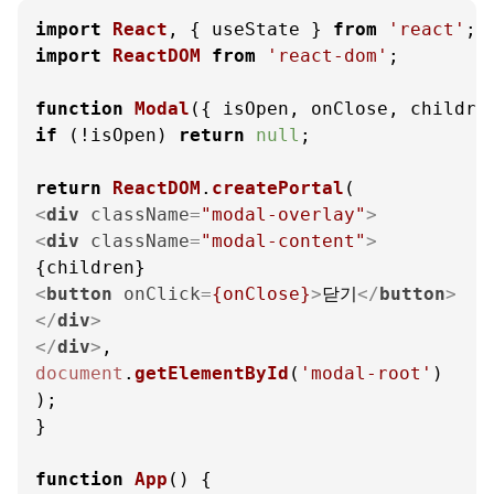
import
React
, { useState } 
from
'react'
import
ReactDOM
from
'react-dom'
;

function
Modal
(
{ isOpen, onClose, childre
if
 (!isOpen) 
return
null
;

return
ReactDOM
.
createPortal
<
div
className
=
"modal-overlay"
>
<
div
className
=
"modal-content"
>
<
button
onClick
=
{onClose}
>
닫기
</
button
>
</
div
>
</
div
>
document
.
getElementById
(
'modal-root'
)

);

}

function
App
(