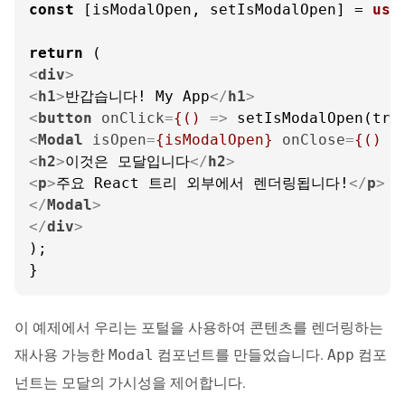
const
 [isModalOpen, setIsModalOpen] = 
use
return
<
div
>
<
h1
>
반갑습니다! My App
</
h1
>
<
button
onClick
=
{()
 =>
 setIsModalOpen(tr
<
Modal
isOpen
=
{isModalOpen}
onClose
=
{()
 =
<
h2
>
이것은 모달입니다
</
h2
>
<
p
>
주요 React 트리 외부에서 렌더링됩니다!
</
p
>
</
Modal
>
</
div
>
);

}
이 예제에서 우리는 포털을 사용하여 콘텐츠를 렌더링하는
재사용 가능한
컴포넌트를 만들었습니다.
컴포
Modal
App
넌트는 모달의 가시성을 제어합니다.