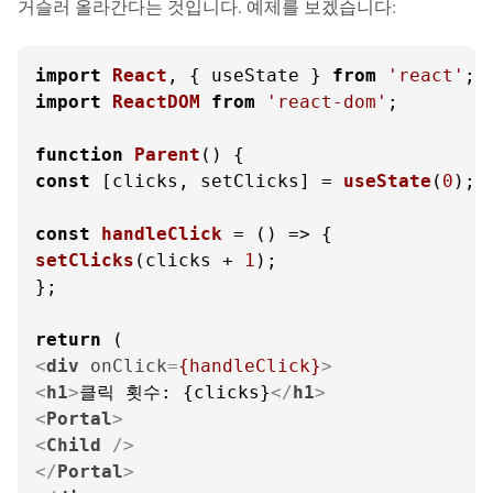
거슬러 올라간다는 것입니다. 예제를 보겠습니다:
import
React
, { useState } 
from
'react'
import
ReactDOM
from
'react-dom'
;

function
Parent
(
const
 [clicks, setClicks] = 
useState
(
0
);

const
handleClick
 = (
setClicks
(clicks + 
1
);

};

return
<
div
onClick
=
{handleClick}
>
<
h1
>
클릭 횟수: {clicks}
</
h1
>
<
Portal
>
<
Child
 />
</
Portal
>