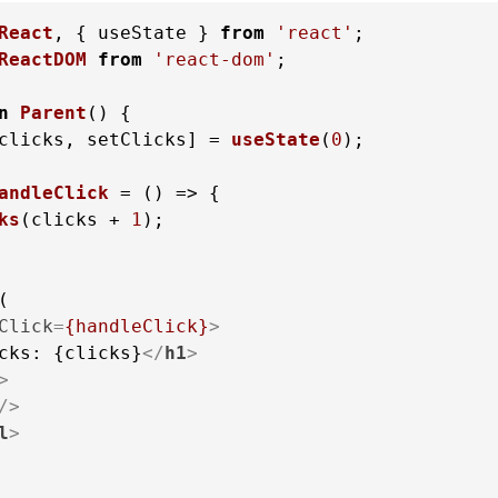
React
, { useState } 
from
'react'
ReactDOM
from
'react-dom'
;

n
Parent
(
clicks, setClicks] = 
useState
(
0
);

andleClick
 = (
ks
(clicks + 
1
);

Click
=
{handleClick}
>
cks: {clicks}
</
h1
>
>
/>
l
>