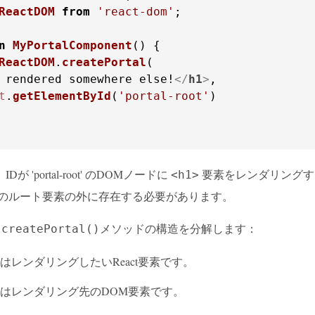
ReactDOM
from
'react-dom'
;

n
MyPortalComponent
(
ReactDOM
.
createPortal
 rendered somewhere else!
</
h1
>
t
.
getElementById
(
'portal-root'
)

が 'portal-root' のDOMノードに
要素をレンダリングす
<h1>
プリのルート要素の外に存在する必要があります。
メソッドの構造を分解します：
.createPortal()
はレンダリングしたいReact要素です。
はレンダリング先のDOM要素です。