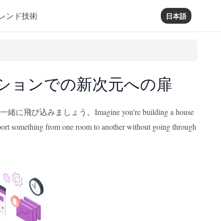
レンド技術
日本語
プリケーションでの新次元への扉
しょう。Imagine you're building a house
nsport something from one room to another without going through