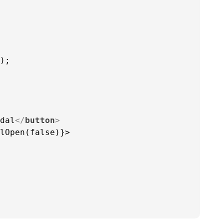
);

dal
</
button
>