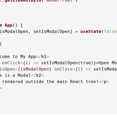
t
.
getElementById
(
'modal-root'
)

n
App
(
isModalOpen, setIsModalOpen] = 
useState
(
false
come to My App
</
h1
>
onClick
=
{()
 =>
 setIsModalOpen(true)}>Open Mo
isOpen
=
{isModalOpen}
onClose
=
{()
 =>
s is a Modal
</
h2
>
 rendered outside the main React tree!
</
p
>
>