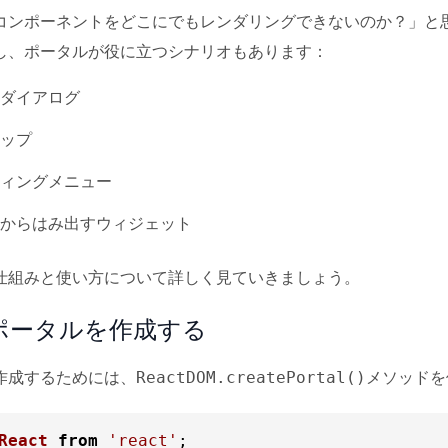
コンポーネントをどこにでもレンダリングできないのか？」と
し、ポータルが役に立つシナリオもあります：
ダイアログ
ップ
ィングメニュー
からはみ出すウィジェット
仕組みと使い方について詳しく見ていきましょう。
ポータルを作成する
作成するためには、
メソッドを
ReactDOM.createPortal()
React
from
'react'