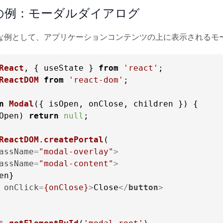
の例：モーダルダイアログ
な例として、アプリケーションコンテンツの上に表示されるモ
React
, { useState } 
from
'react'
ReactDOM
from
'react-dom'
;

n
Modal
(
{ isOpen, onClose, children }
Open) 
return
null
;

ReactDOM
.
createPortal
assName
=
"modal-overlay"
>
assName
=
"modal-content"
>
onClick
=
{onClose}
>
Close
</
button
>