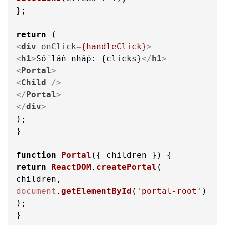
};

return
<
div
onClick
=
{handleClick}
>
<
h1
>
Số lần nhấp: {clicks}
</
h1
>
<
Portal
>
<
Child
 />
</
Portal
>
</
div
>
);

}

function
Portal
(
{ children }
return
ReactDOM
.
createPortal
(

document
.
getElementById
(
'portal-root'
)

);

}
