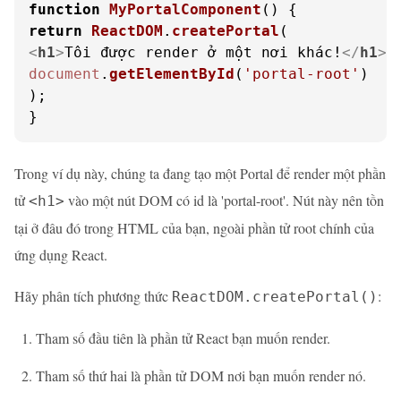
function
MyPortalComponent
(
return
ReactDOM
.
createPortal
<
h1
>
Tôi được render ở một nơi khác!
</
h1
>
document
.
getElementById
(
'portal-root'
)

);

}
Trong ví dụ này, chúng ta đang tạo một Portal để render một phần
tử
vào một nút DOM có id là 'portal-root'. Nút này nên tồn
<h1>
tại ở đâu đó trong HTML của bạn, ngoài phần tử root chính của
ứng dụng React.
Hãy phân tích phương thức
:
ReactDOM.createPortal()
Tham số đầu tiên là phần tử React bạn muốn render.
Tham số thứ hai là phần tử DOM nơi bạn muốn render nó.