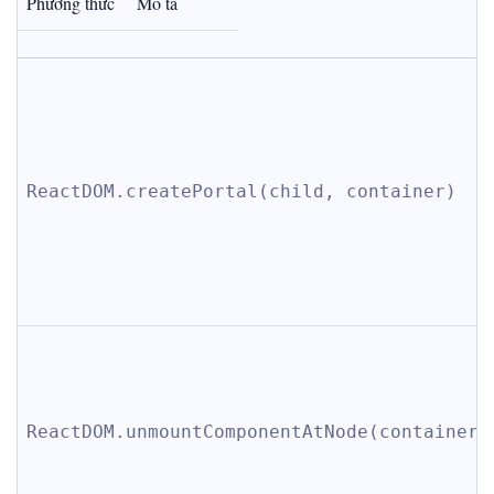
Phương thức
Mô tả
ReactDOM.createPortal(child, container)
ReactDOM.unmountComponentAtNode(container)