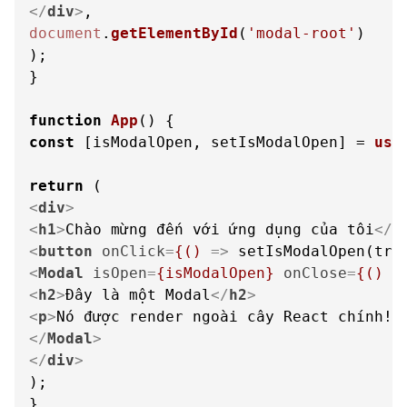
</
div
>
document
.
getElementById
(
'modal-root'
)

);

}

function
App
(
const
 [isModalOpen, setIsModalOpen] = 
use
return
<
div
>
<
h1
>
Chào mừng đến với ứng dụng của tôi
</
h
<
button
onClick
=
{()
 =>
 setIsModalOpen(tru
<
Modal
isOpen
=
{isModalOpen}
onClose
=
{()
 =
<
h2
>
Đây là một Modal
</
h2
>
<
p
>
Nó được render ngoài cây React chính!
<
</
Modal
>
</
div
>
);

}