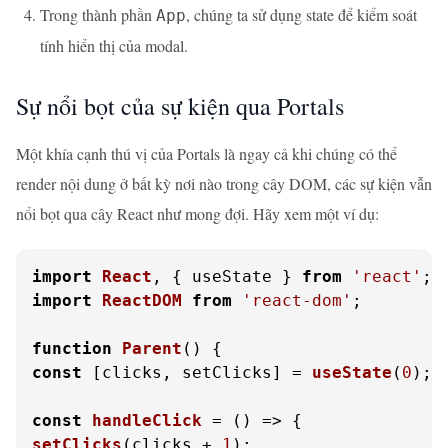
Trong thành phần
, chúng ta sử dụng state để kiểm soát
App
tính hiển thị của modal.
Sự nổi bọt của sự kiện qua Portals
Một khía cạnh thú vị của Portals là ngay cả khi chúng có thể
render nội dung ở bất kỳ nơi nào trong cây DOM, các sự kiện vẫn
nổi bọt qua cây React như mong đợi. Hãy xem một ví dụ:
import
React
, { useState } 
from
'react'
import
ReactDOM
from
'react-dom'
;

function
Parent
(
const
 [clicks, setClicks] = 
useState
(
0
);

const
handleClick
 = (
setClicks
(clicks + 
1
);
