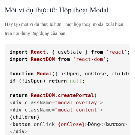
Một ví dụ thực tế: Hộp thoại Modal
Hãy tạo một ví dụ thực tế hơn - một hộp thoại modal xuất hiện
trên nội dung ứng dụng của bạn.
import
React
, { useState } 
from
'react'
import
ReactDOM
from
'react-dom'
;

function
Modal
(
{ isOpen, onClose, childre
if
 (!isOpen) 
return
null
;

return
ReactDOM
.
createPortal
<
div
className
=
"modal-overlay"
>
<
div
className
=
"modal-content"
>
<
button
onClick
=
{onClose}
>
Đóng
</
button
>
</
div
>