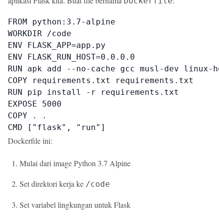
aplikasi Flask kita. Buat file bernama
:
Dockerfile
FROM python:3.7-alpine

WORKDIR /code

ENV FLASK_APP=app.py

ENV FLASK_RUN_HOST=0.0.0.0

RUN apk add --no-cache gcc musl-dev linux-he
COPY requirements.txt requirements.txt

RUN pip install -r requirements.txt

EXPOSE 5000

COPY . .

CMD ["flask", "run"]
Dockerfile ini:
Mulai dari image Python 3.7 Alpine
Set direktori kerja ke
/code
Set variabel lingkungan untuk Flask