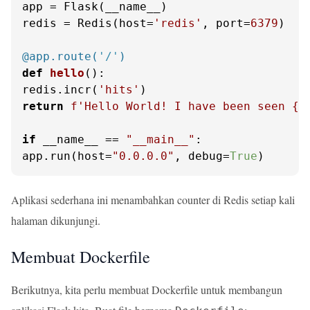
app = Flask(__name__)

redis = Redis(host=
'redis'
, port=
6379
)

@app.route(
'/'
)
def
hello
():

redis.incr(
'hits'
return
f'Hello World! I have been seen 
{r
if
 __name__ == 
"__main__"
:

app.run(host=
"0.0.0.0"
, debug=
True
)
Aplikasi sederhana ini menambahkan counter di Redis setiap kali
halaman dikunjungi.
Membuat Dockerfile
Berikutnya, kita perlu membuat Dockerfile untuk membangun