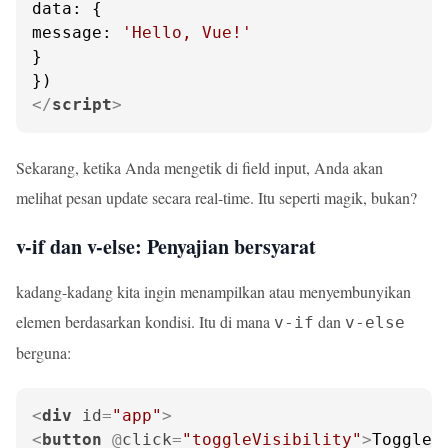
data
message
: 
'Hello, Vue!'
}

</
script
>
Sekarang, ketika Anda mengetik di field input, Anda akan
melihat pesan update secara real-time. Itu seperti magik, bukan?
v-if dan v-else: Penyajian bersyarat
kadang-kadang kita ingin menampilkan atau menyembunyikan
elemen berdasarkan kondisi. Itu di mana
dan
v-if
v-else
berguna:
<
div
id
=
"app"
>
<
button
 @
click
=
"toggleVisibility"
>
Toggle 