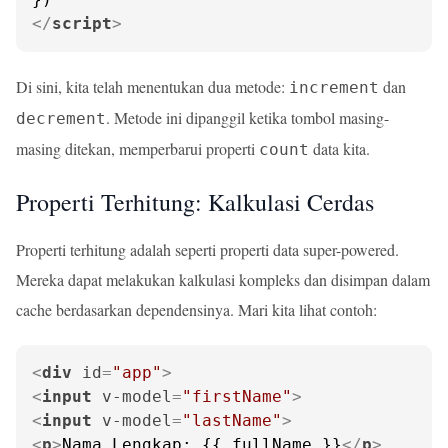
</
script
>
Di sini, kita telah menentukan dua metode:
dan
increment
. Metode ini dipanggil ketika tombol masing-
decrement
masing ditekan, memperbarui properti
data kita.
count
Properti Terhitung: Kalkulasi Cerdas
Properti terhitung adalah seperti properti data super-powered.
Mereka dapat melakukan kalkulasi kompleks dan disimpan dalam
cache berdasarkan dependensinya. Mari kita lihat contoh:
<
div
id
=
"app"
>
<
input
v-model
=
"firstName"
>
<
input
v-model
=
"lastName"
>
<
p
>
Nama Lengkap: {{ fullName }}
</
p
>