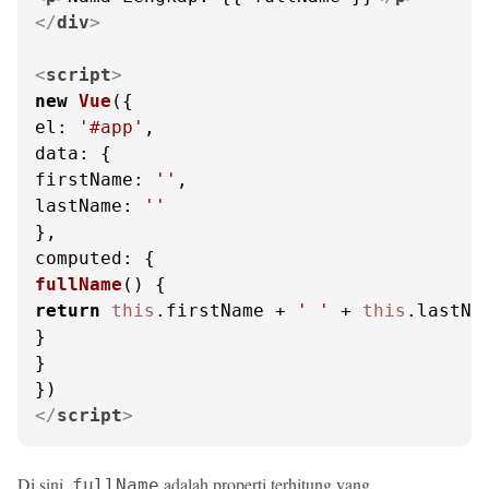
</
div
>
<
script
>
new
Vue
el
: 
'#app'
data
firstName
: 
''
lastName
: 
''
computed
fullName
(
return
this
.
firstName
 + 
' '
 + 
this
.
lastNa
}

}

</
script
>
Di sini,
adalah properti terhitung yang
fullName