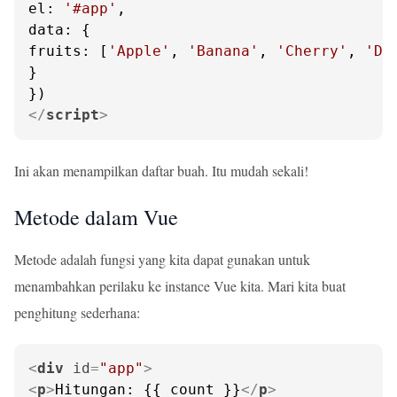
el
: 
'#app'
data
fruits
: [
'Apple'
, 
'Banana'
, 
'Cherry'
, 
'Du
}

</
script
>
Ini akan menampilkan daftar buah. Itu mudah sekali!
Metode dalam Vue
Metode adalah fungsi yang kita dapat gunakan untuk
menambahkan perilaku ke instance Vue kita. Mari kita buat
penghitung sederhana:
<
div
id
=
"app"
>
<
p
>
Hitungan: {{ count }}
</
p
>