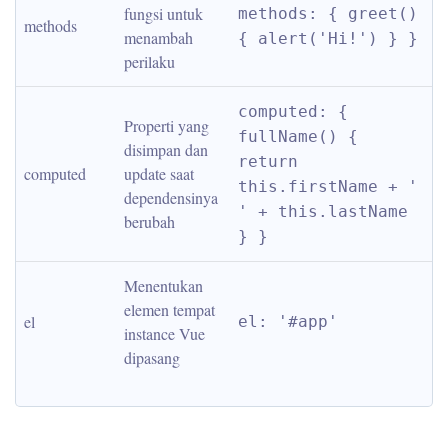
fungsi untuk 
methods: { greet() 
methods
menambah 
{ alert('Hi!') } }
perilaku
computed: { 
Properti yang 
fullName() { 
disimpan dan 
return 
computed
update saat 
this.firstName + ' 
dependensinya 
' + this.lastName 
berubah
} }
Menentukan 
elemen tempat 
el
el: '#app'
instance Vue 
dipasang