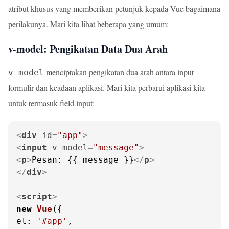
atribut khusus yang memberikan petunjuk kepada Vue bagaimana
perilakunya. Mari kita lihat beberapa yang umum:
v-model: Pengikatan Data Dua Arah
menciptakan pengikatan dua arah antara input
v-model
formulir dan keadaan aplikasi. Mari kita perbarui aplikasi kita
untuk termasuk field input:
<
div
id
=
"app"
>
<
input
v-model
=
"message"
>
<
p
>
Pesan: {{ message }}
</
p
>
</
div
>
<
script
>
new
Vue
el
: 
'#app'