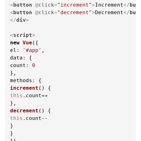
<
button
 @
click
=
"increment"
>
Increment
</
but
<
button
 @
click
=
"decrement"
>
Decrement
</
but
</
div
>
<
script
>
new
Vue
el
: 
'#app'
data
count
: 
0
methods
increment
(
this
.
count
++

decrement
(
this
.
count
--

}

}
