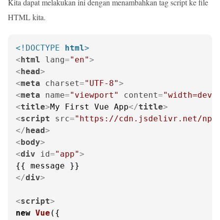
Kita dapat melakukan ini dengan menambahkan tag script ke file
HTML kita.
<!DOCTYPE 
html
>
<
html
lang
=
"en"
>
<
head
>
<
meta
charset
=
"UTF-8"
>
<
meta
name
=
"viewport"
content
=
"width=devi
<
title
>
My First Vue App
</
title
>
<
script
src
=
"https://cdn.jsdelivr.net/npm
</
head
>
<
body
>
<
div
id
=
"app"
>
</
div
>
<
script
>
new
Vue