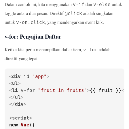
Dalam contoh ini, kita menggunakan
dan
untuk
v-if
v-else
toggle antara dua pesan. Direktif
adalah singkatan
@click
untuk
, yang mendengarkan event klik.
v-on:click
v-for: Penyajian Daftar
Ketika kita perlu menampilkan daftar item,
adalah
v-for
direktif yang tepat:
<
div
id
=
"app"
>
<
ul
>
<
li
v-for
=
"fruit in fruits"
>
{{ fruit }}
</
</
ul
>
</
div
>
<
script
>
new
Vue