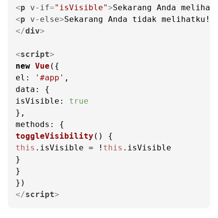
<
p
v-if
=
"isVisible"
>
Sekarang Anda melihat
<
p
v-else
>
Sekarang Anda tidak melihatku!
<
</
div
>
<
script
>
new
Vue
el
: 
'#app'
data
isVisible
: 
true
methods
toggleVisibility
(
this
.
isVisible
 = !
this
.
isVisible
}

}

</
script
>