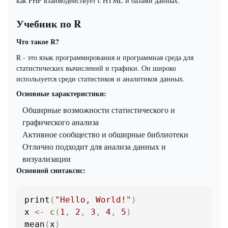
как PHP взаимодействует с HTML и базами данных.
Учебник по R
Что такое R?
R - это язык программирования и программная среда для
статистических вычислений и графики. Он широко
используется среди статистиков и аналитиков данных.
Основные характеристики:
Обширные возможности статистического и
графического анализа
Активное сообщество и обширные библиотеки
Отлично подходит для анализа данных и
визуализации
Основной синтаксис:
print
(
"Hello, World!"
)
x 
<-
c
(
1
,
2
,
3
,
4
,
5
)
mean
(
x
)