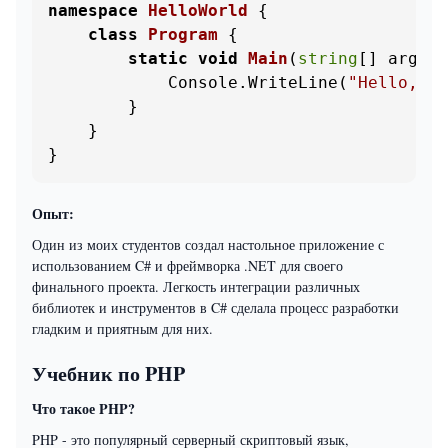
namespace
HelloWorld
 {

class
Program
 {

static
void
Main
(
string
[] args
)
 
            Console.WriteLine(
"Hello, Wo
        }

    }

}
Опыт:
Один из моих студентов создал настольное приложение с
использованием C# и фреймворка .NET для своего
финального проекта. Легкость интеграции различных
библиотек и инструментов в C# сделала процесс разработки
гладким и приятным для них.
Учебник по PHP
Что такое PHP?
PHP - это популярный серверный скриптовый язык,