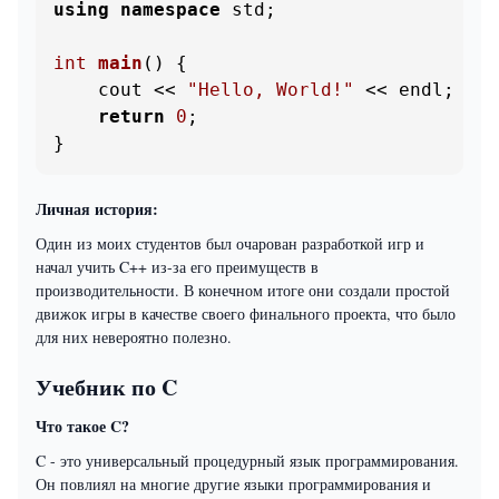
using
namespace
 std;

int
main
()
{

    cout << 
"Hello, World!"
 << endl;

return
0
;

}
Личная история:
Один из моих студентов был очарован разработкой игр и
начал учить C++ из-за его преимуществ в
производительности. В конечном итоге они создали простой
движок игры в качестве своего финального проекта, что было
для них невероятно полезно.
Учебник по C
Что такое C?
C - это универсальный процедурный язык программирования.
Он повлиял на многие другие языки программирования и