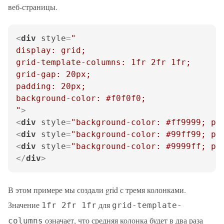
веб-страницы.
<
div
style
=
"

display: grid;

grid-template-columns: 1fr 2fr 1fr;

grid-gap: 20px;

padding: 20px;

background-color: #f0f0f0;

"
>
<
div
style
=
"background-color: #ff9999; pa
<
div
style
=
"background-color: #99ff99; pa
<
div
style
=
"background-color: #9999ff; pa
</
div
>
В этом примере мы создали grid с тремя колонками.
Значение
для
1fr 2fr 1fr
grid-template-
означает, что средняя колонка будет в два раза
columns