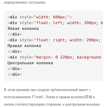
определенных ситуациях.
<
div
style
=
"width: 600px;"
>
<
div
style
=
"float: left; width: 200px; ba
</
div
>
<
div
style
=
"float: right; width: 200px; b
</
div
>
<
div
style
=
"margin: 0 220px; background-c
</
div
>
</
div
>
В этом примере мы создали трёхколоночный макет с
использованием
. Левая и правая колонки浮动 к
float
своим соответствующим сторонам, а центральная колонка