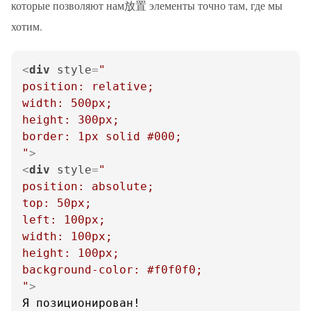
которые позволяют нам放置 элементы точно там, где мы
хотим.
<
div
style
=
"

position: relative;

width: 500px;

height: 300px;

border: 1px solid #000;

"
>
<
div
style
=
"

position: absolute;

top: 50px;

left: 100px;

width: 100px;

height: 100px;

background-color: #f0f0f0;

"
>