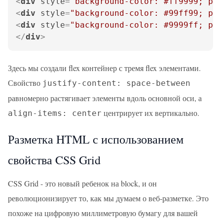
<
div
style
=
"background-color: #ff9999; pa
<
div
style
=
"background-color: #99ff99; pa
<
div
style
=
"background-color: #9999ff; pa
</
div
>
Здесь мы создали flex контейнер с тремя flex элементами.
Свойство
justify-content: space-between
равномерно растягивает элементы вдоль основной оси, а
центрирует их вертикaльно.
align-items: center
Разметка HTML с использованием
свойства CSS Grid
CSS Grid - это новый ребенок на block, и он
революционизирует то, как мы думаем о веб-разметке. Это
похоже на цифровую миллиметровую бумагу для вашей