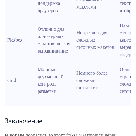
поддержка 
текста в
макетами
браузеров
изобра
Навига
Отлично для 
Неидеален для 
меню, м
одномерных 
Flexbox
сложных 
карточек
макетов, легкая 
сеточных макетов
выравни
выравнивание
содерж
Мощный 
Общий 
Немного более 
двухмерный 
страниц
Grid
сложный 
контроль 
сложные
синтаксис
разметки
сеточны
Заключение
И вот мы добрались до этого,folks! Мы прошли через