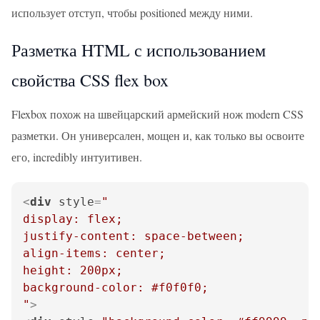
использует отступ, чтобы positioned между ними.
Разметка HTML с использованием
свойства CSS flex box
Flexbox похож на швейцарский армейский нож modern CSS
разметки. Он универсален, мощен и, как только вы освоите
его, incredibly интуитивен.
<
div
style
=
"

display: flex;

justify-content: space-between;

align-items: center;

height: 200px;

background-color: #f0f0f0;

"
>