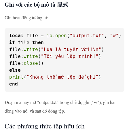
Ghi với các bộ mô tả 显式
Ghi hoạt động tương tự:
local
 file = 
io
.
open
(
"output.txt"
, 
"w"
if
 file 
then
file:
write
(
"Lua là tuyệt vời!\n"
)

file:
write
(
"Tôi yêu lập trình!"
)

file:
close
else
print
(
"Không thể mở tệp để ghi"
end
Đoạn mã này mở "output.txt" trong chế độ ghi ("w"), ghi hai
dòng vào nó, và sau đó đóng tệp.
Các phương thức tệp hữu ích