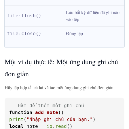
Lưu bất kỳ dữ liệu đã ghi nào 
file:flush()
vào tệp
Đóng tệp
file:close()
Một ví dụ thực tế: Một ứng dụng ghi chú
đơn giản
Hãy tập hợp tất cả lại và tạo một ứng dụng ghi chú đơn giản:
-- Hàm để thêm một ghi chú
function
add_note
()
print
(
"Nhập ghi chú của bạn:"
local
 note = 
io
.
read