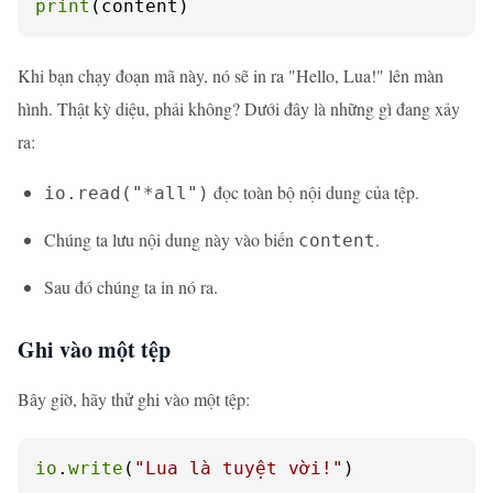
print
(content)
Khi bạn chạy đoạn mã này, nó sẽ in ra "Hello, Lua!" lên màn
hình. Thật kỳ diệu, phải không? Dưới đây là những gì đang xảy
ra:
đọc toàn bộ nội dung của tệp.
io.read("*all")
Chúng ta lưu nội dung này vào biến
.
content
Sau đó chúng ta in nó ra.
Ghi vào một tệp
Bây giờ, hãy thử ghi vào một tệp:
io
.
write
(
"Lua là tuyệt vời!"
)