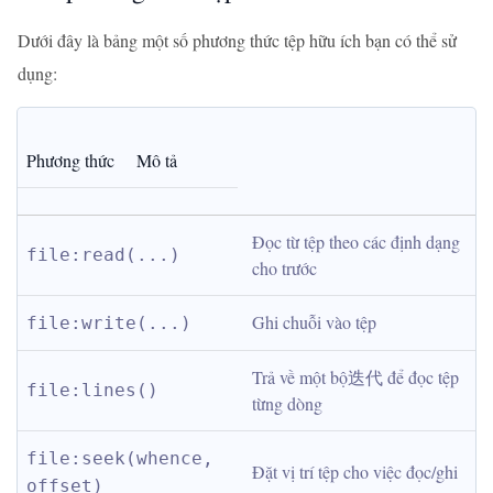
Dưới đây là bảng một số phương thức tệp hữu ích bạn có thể sử
dụng:
Phương thức
Mô tả
Đọc từ tệp theo các định dạng 
file:read(...)
cho trước
Ghi chuỗi vào tệp
file:write(...)
Trả về một bộ迭代 để đọc tệp 
file:lines()
từng dòng
file:seek(whence, 
Đặt vị trí tệp cho việc đọc/ghi
offset)