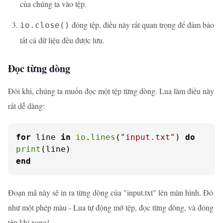
của chúng ta vào tệp.
đóng tệp, điều này rất quan trọng để đảm bảo
io.close()
tất cả dữ liệu đều được lưu.
Đọc từng dòng
Đôi khi, chúng ta muốn đọc một tệp từng dòng. Lua làm điều này
rất dễ dàng:
for
 line 
in
io
.
lines
(
"input.txt"
) 
do
print
end
Đoạn mã này sẽ in ra từng dòng của "input.txt" lên màn hình. Đó
như một phép màu - Lua tự động mở tệp, đọc từng dòng, và đóng
tệp khi xong!