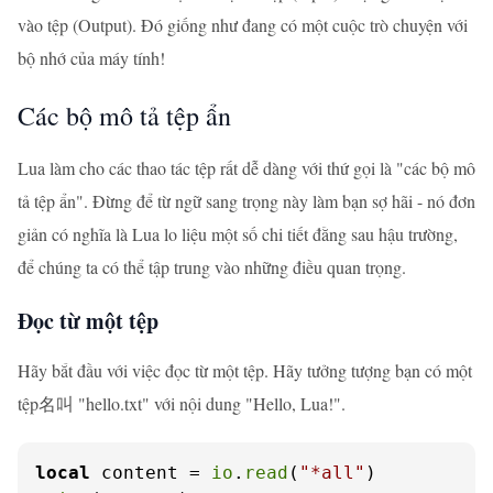
vào tệp (Output). Đó giống như đang có một cuộc trò chuyện với
bộ nhớ của máy tính!
Các bộ mô tả tệp ẩn
Lua làm cho các thao tác tệp rất dễ dàng với thứ gọi là "các bộ mô
tả tệp ẩn". Đừng để từ ngữ sang trọng này làm bạn sợ hãi - nó đơn
giản có nghĩa là Lua lo liệu một số chi tiết đằng sau hậu trường,
để chúng ta có thể tập trung vào những điều quan trọng.
Đọc từ một tệp
Hãy bắt đầu với việc đọc từ một tệp. Hãy tưởng tượng bạn có một
tệp名叫 "hello.txt" với nội dung "Hello, Lua!".
local
 content = 
io
.
read
(
"*all"