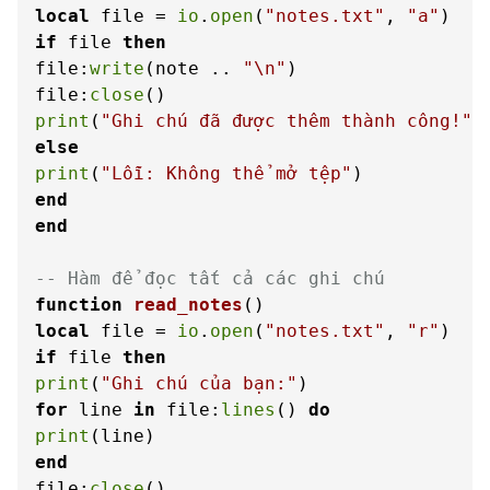
local
 file = 
io
.
open
(
"notes.txt"
, 
"a"
if
 file 
then
file:
write
(note .. 
"\n"
)

file:
close
print
(
"Ghi chú đã được thêm thành công!"
else
print
(
"Lỗi: Không thể mở tệp"
end
end
-- Hàm để đọc tất cả các ghi chú
function
read_notes
()
local
 file = 
io
.
open
(
"notes.txt"
, 
"r"
if
 file 
then
print
(
"Ghi chú của bạn:"
for
 line 
in
 file:
lines
() 
do
print
end
file:
close