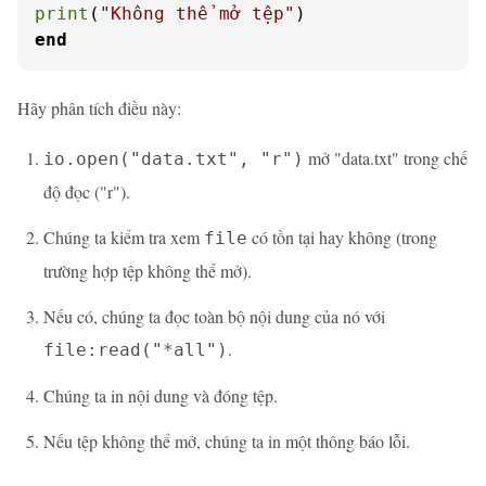
print
(
"Không thể mở tệp"
end
Hãy phân tích điều này:
mở "data.txt" trong chế
io.open("data.txt", "r")
độ đọc ("r").
Chúng ta kiểm tra xem
có tồn tại hay không (trong
file
trường hợp tệp không thể mở).
Nếu có, chúng ta đọc toàn bộ nội dung của nó với
.
file:read("*all")
Chúng ta in nội dung và đóng tệp.
Nếu tệp không thể mở, chúng ta in một thông báo lỗi.