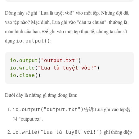
Dòng này sẽ ghi "Lua là tuyệt vời!" vào một tệp. Nhưng đợi đã,
vào tệp nào? Mặc định, Lua ghi vào "đầu ra chuẩn", thường là
màn hình của bạn. Để ghi vào một tệp thực tế, chúng ta cần sử
dụng
:
io.output()
io
.
output
(
"output.txt"
io
.
write
(
"Lua là tuyệt vời!"
io
.
close
()
Dưới đây là những gì từng dòng làm:
告诉 Lua ghi vào tệp名
io.output("output.txt")
叫 "output.txt".
ghi thông điệp
io.write("Lua là tuyệt vời!")