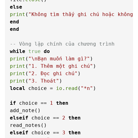
else
print
(
"Không tìm thấy ghi chú hoặc không 
end
end
-- Vòng lặp chính của chương trình
while
true
do
print
(
"\nBạn muốn làm gì?"
print
(
"1. Thêm một ghi chú"
print
(
"2. Đọc ghi chú"
print
(
"3. Thoát"
local
 choice = 
io
.
read
(
"*n"
)

if
 choice == 
1
then
elseif
 choice == 
2
then
elseif
 choice == 
3
then