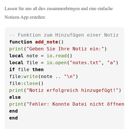
Lassen Sie uns all dies zusammenbringen und eine einfache
Notizen-App erstellen:
-- Funktion zum Hinzufügen einer Notiz
function
add_note
()
print
(
"Geben Sie Ihre Notiz ein:"
local
 note = 
io
.
read
local
 file = 
io
.
open
(
"notes.txt"
, 
"a"
if
 file 
then
file:
write
(note .. 
"\n"
)

file:
close
print
(
"Notiz erfolgreich hinzugefügt!"
else
print
(
"Fehler: Konnte Datei nicht öffnen"
end
end