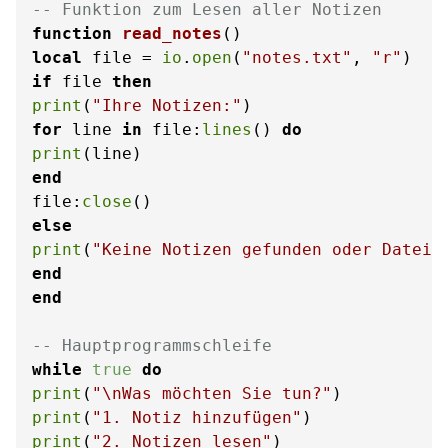
-- Funktion zum Lesen aller Notizen
function
read_notes
()
local
 file = 
io
.
open
(
"notes.txt"
, 
"r"
if
 file 
then
print
(
"Ihre Notizen:"
for
 line 
in
 file:
lines
() 
do
print
end
file:
close
else
print
(
"Keine Notizen gefunden oder Datei 
end
end
-- Hauptprogrammschleife
while
true
do
print
(
"\nWas möchten Sie tun?"
print
(
"1. Notiz hinzufügen"
print
(
"2. Notizen lesen"