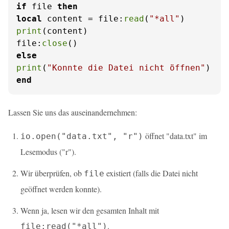
if
 file 
then
local
 content = file:
read
(
"*all"
print
(content)

file:
close
else
print
(
"Konnte die Datei nicht öffnen"
end
Lassen Sie uns das auseinandernehmen:
öffnet "data.txt" im
io.open("data.txt", "r")
Lesemodus ("r").
Wir überprüfen, ob
existiert (falls die Datei nicht
file
geöffnet werden konnte).
Wenn ja, lesen wir den gesamten Inhalt mit
.
file:read("*all")