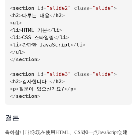
<
section
id
=
"slide2"
class
=
"slide"
>
<
h2
>
다루는 내용
</
h2
>
<
ul
>
<
li
>
HTML 기본
</
li
>
<
li
>
CSS 스타일링
</
li
>
<
li
>
간단한 JavaScript
</
li
>
</
ul
>
</
section
>
<
section
id
=
"slide3"
class
=
"slide"
>
<
h2
>
감사합니다!
</
h2
>
<
p
>
질문이 있으신가요?
</
p
>
</
section
>
결론
축하합니다!你现在使用HTML、CSS和一点JavaScript创建