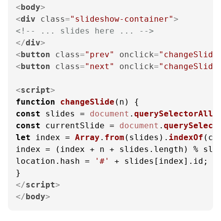
<
body
>
<
div
class
=
"slideshow-container"
>
<!-- ... slides here ... -->
</
div
>
<
button
class
=
"prev"
onclick
=
"changeSlide
<
button
class
=
"next"
onclick
=
"changeSlide
<
script
>
function
changeSlide
(
n
const
 slides = 
document
.
querySelectorAll
(
const
 currentSlide = 
document
.
querySelect
let
 index = 
Array
.
from
(slides).
indexOf
(cu
index = (index + n + slides.
length
) % sli
location.
hash
 = 
'#'
 + slides[index].
id
;

</
script
>
</
body
>