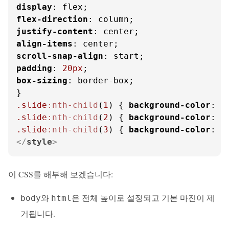
display
flex-direction
justify-content
align-items
scroll-snap-align
padding
: 
20px
box-sizing
: border-box;

.slide
:nth-child
(
1
) { 
background-color
: 
#
.slide
:nth-child
(
2
) { 
background-color
: 
#
.slide
:nth-child
(
3
) { 
background-color
: 
#
</
style
>
이 CSS를 해부해 보겠습니다:
와
은 전체 높이로 설정되고 기본 마진이 제
body
html
거됩니다.