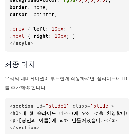
background-color
: 
rgba
(
0
,
0
,
0
,
0.5
border
cursor
: pointer;

.prev
 { 
left
: 
10px
.next
 { 
right
: 
10px
</
style
>
최종 터치
우리의 네비게이션이 부드럽게 작동하려면, 슬라이드에 ID
를 추가해야 합니다:
<
section
id
=
"slide1"
class
=
"slide"
>
<
h1
>
내 웹 슬라이드 데스크에 오신 것을 환영합니다!
<
p
>
[당신의 이름]에 의해 만들어졌습니다
</
p
>
</
section
>