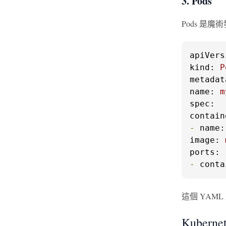
3. Pods
Pods 是
apiVers
kind:
P
metadat
name:
m
spec:
contain
-
name:
image:
ports:
-
conta
這個 YAML 
Kuber