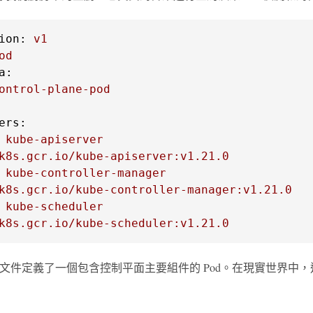
ion:
v1
od
a:
ontrol-plane-pod
ers:
kube-apiserver
k8s.gcr.io/kube-apiserver:v1.21.0
kube-controller-manager
k8s.gcr.io/kube-controller-manager:v1.21.0
kube-scheduler
k8s.gcr.io/kube-scheduler:v1.21.0
ML 文件定義了一個包含控制平面主要組件的 Pod。在現實世界