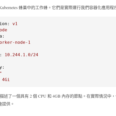
Kubernetes 蜂巢中的工作蜂。它們是實際運行我們容器化應用
ion:
v1
ode
a:
orker-node-1
:
10.244
.1
.0
/24
y:
"
4Gi
L 描述了一個具有 2 個 CPU 和 4GB 內存的節點。在實際情
施提供。