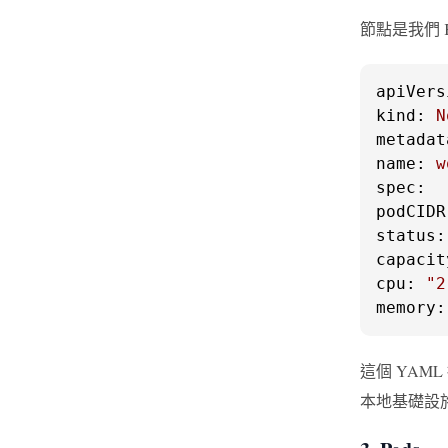
節點是我們 
apiVers
kind:
N
metadat
name:
w
spec:
podCIDR
status:
capacit
cpu:
"2
memory:
這個 YAM
本地基礎設