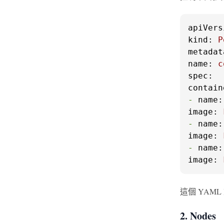
apiVers
kind:
P
metadat
name:
c
spec:
contain
-
name:
image:
-
name:
image:
-
name:
image:
這個 YA
2. Nodes