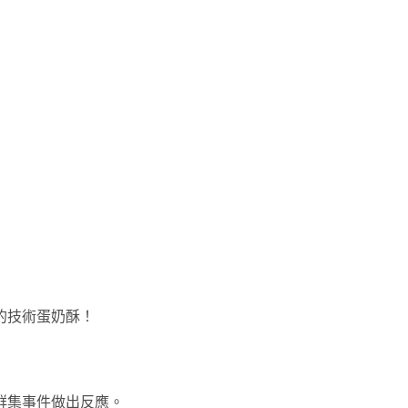
味的技術蛋奶酥！
群集事件做出反應。