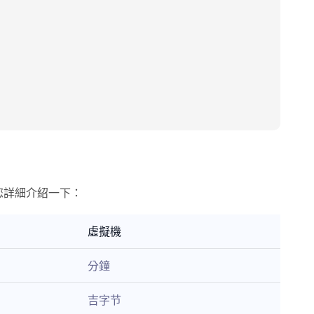
為您詳細介紹一下：
虛擬機
分鐘
吉字节