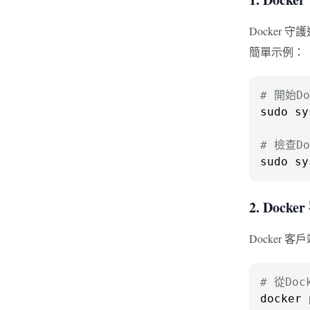
Docker
簡單示例：
# 開始D
sudo sy
# 檢查D
sudo sy
2. Dock
Docker
# 從Doc
docker 