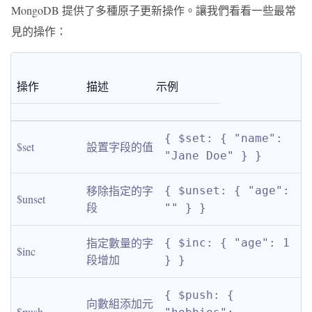
MongoDB 提供了多種原子更新操作。讓我們看看一些最常
見的操作：
操作
描述
示例
{ $set: { "name": 
$set
設置字段的值
"Jane Doe" } }
移除指定的字
{ $unset: { "age": 
$unset
段
"" } }
指定數量的字
{ $inc: { "age": 1 
$inc
段增加
} }
{ $push: { 
向數組添加元
$push