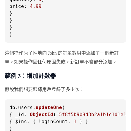
price
: 
4.99
}

}

}

)
這個操作原子性地向 John 的訂單數組中添加了一個新訂
單。如果操作因任何原因失敗，新訂單不會部分添加。
範例 3：增加計數器
假設我們想要跟踪用戶登錄了多少次：
db.
users
.
updateOne
(

{ 
_id
: 
ObjectId
(
"5f8f5b9b9d3b2a1b1c1d1e1f
{ 
$inc
: { 
loginCount
: 
1
 } }

)