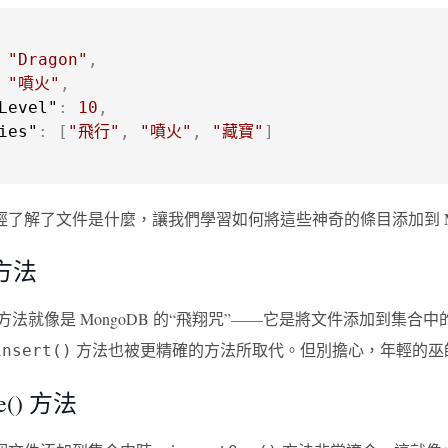
"Dragon"
,
"噴火"
,
Level"
:
10
,
ies"
:
[
"飛行"
,
"噴火"
,
"藏寶"
]
了解了文件是什麼，讓我們學習如何將這些神奇的條目添加到 Mo
) 方法
方法就像是 MongoDB 的“飛翔咒”——它是將文件添加到集
方法也被更精確的方法所取代。但別擔心，年輕的巫
insert()
ne() 方法