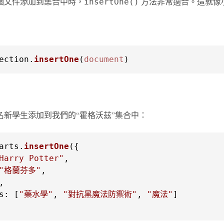
個文件添加到集合中時，
方法非常適合。這就像
insertOne()
ection
.
insertOne
(
document
)
名新學生添加到我們的“霍格沃茲”集合中：
arts
.
insertOne
Harry Potter"
"格蘭芬多"
s
: [
"藥水學"
, 
"對抗黑魔法防禦術"
, 
"魔法"
]
