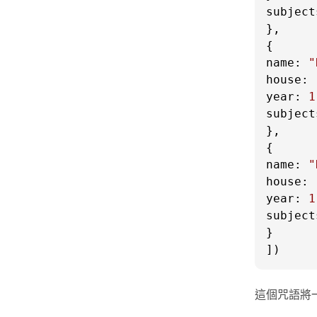
subject
},

name
: 
"
house
: 
year
: 
1
subject
},

name
: 
"
house
: 
year
: 
1
subject
}

])
這個咒語將