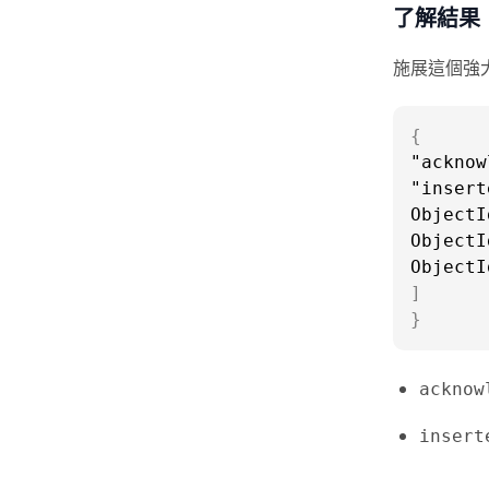
了解結果
施展這個強大
{
"acknow
"insert
ObjectI
ObjectI
ObjectI
]
}
acknow
insert