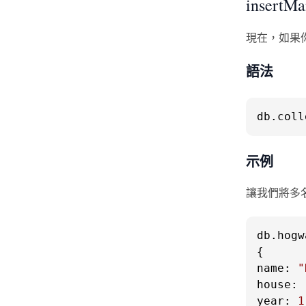
insertM
現在，如果
語法
db.
coll
示例
讓我們將多
db.
hogw
name
: 
"
house
: 
year
: 
1