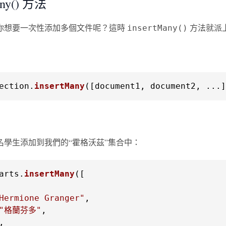
any() 方法
你想要一次性添加多個文件呢？這時
方法就派
insertMany()
ection
.
insertMany
([document1, document2, ...]
名學生添加到我們的“霍格沃茲”集合中：
arts
.
insertMany
([

Hermione Granger"
"格蘭芬多"