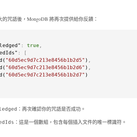
的咒語後，MongoDB 將再次提供給你反饋：
ledged"
:
true
,
edIds"
:
[
d(
"60d5ec9d7c213e8456b1b2d5"
)
,
d(
"60d5ec9d7c213e8456b1b2d6"
)
,
d(
"60d5ec9d7c213e8456b1b2d7"
：再次確認你的咒語是否成功。
ledged
：這是一個數組，包含每個插入文件的唯一標識符。
edIds