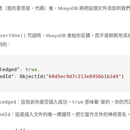
語（我的意思是，代碼）後，MongoDB 將把這個文件添加到我
咒語時，MongoDB 會給你反饋，而不是默默
sertOne()
到的：
ledged"
:
true
,
edId"
:
 ObjectId(
"60d5ec9d7c213e8456b1b2d4"
：這告訴你是否插入成功。
意味著“是的，你的咒
ledged
true
：這是插入文件的唯一標識符。把它當作文件的神奇簽名
edId