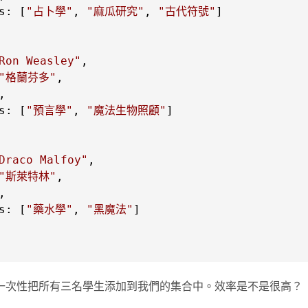
s
: [
"占卜學"
, 
"麻瓜研究"
, 
"古代符號"
]

Ron Weasley"
"格蘭芬多"
s
: [
"預言學"
, 
"魔法生物照顧"
]

Draco Malfoy"
"斯萊特林"
s
: [
"藥水學"
, 
"黑魔法"
]

一次性把所有三名學生添加到我們的集合中。效率是不是很高？