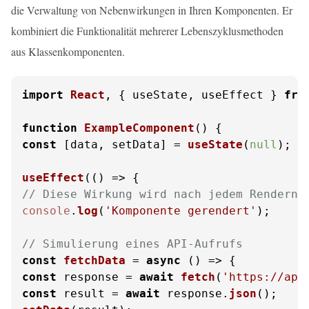
die Verwaltung von Nebenwirkungen in Ihren Komponenten. Er
kombiniert die Funktionalität mehrerer Lebenszyklusmethoden
aus Klassenkomponenten.
import
React
, { useState, useEffect } 
fro
function
ExampleComponent
(
const
 [data, setData] = 
useState
(
null
);

useEffect
(
() =>
// Diese Wirkung wird nach jedem Rendern 
console
.
log
(
'Komponente gerendert'
);

// Simulierung eines API-Aufrufs
const
fetchData
 = 
async
 (
const
 response = 
await
fetch
(
'https://api
const
 result = 
await
 response.
json