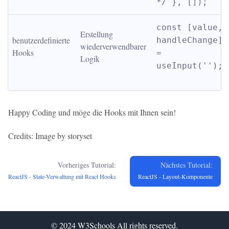
*/ }, []);
const [value, 
Erstellung 
benutzerdefinierte 
handleChange] 
wiederverwendbarer 
Hooks
= 
Logik
useInput('');
Happy Coding und möge die Hooks mit Ihnen sein!
Credits: Image by storyset
Vorheriges Tutorial:
Nächstes Tutorial:
ReactJS - State-Verwaltung mit React Hooks
ReactJS - Layout-Komponente
© 2024
W3Schools
All rights reserved.