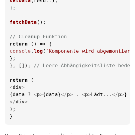
setData
(result);

};

fetchData
();

// Cleanup-Funktion
return
() =>
console
.
log
(
'Komponente wird abgemontiert
};

}, []); 
// Leere Abhängigkeitsliste bedeu
return
<
div
>
{data ? 
<
p
>
{data}
</
p
>
 : 
<
p
>
Lädt...
</
p
>
</
div
>
);

}