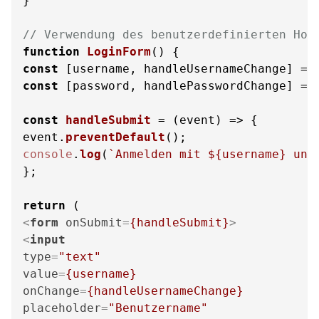
}

// Verwendung des benutzerdefinierten Hoo
function
LoginForm
(
const
 [username, handleUsernameChange] = 
const
 [password, handlePasswordChange] = 
const
handleSubmit
 = (
event
) => {

event.
preventDefault
console
.
log
(
`Anmelden mit 
${username}
 und
};

return
<
form
onSubmit
=
{handleSubmit}
>
<
input
type
=
"text"
value
=
{username}
onChange
=
{handleUsernameChange}
placeholder
=
"Benutzername"