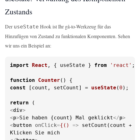
Zustands
Der
Hook ist Ihr gå-to-Werkzeug für das
useState
Hinzufügen von Zustand zu funktionalen Komponenten. Sehen
wir uns ein Beispiel an:
import
React
, { useState } 
from
'react'
;

function
Counter
(
const
 [count, setCount] = 
useState
(
0
);

return
<
div
>
<
p
>
Sie haben {count} Mal geklickt
</
p
>
<
button
onClick
=
{()
 =>
 setCount(count + 1)