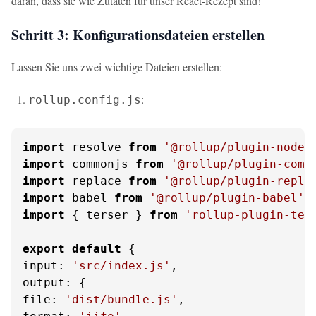
daran, dass sie wie Zutaten für unser React-Rezept sind!
Schritt 3: Konfigurationsdateien erstellen
Lassen Sie uns zwei wichtige Dateien erstellen:
:
rollup.config.js
import
 resolve 
from
'@rollup/plugin-node-
import
 commonjs 
from
'@rollup/plugin-comm
import
 replace 
from
'@rollup/plugin-repla
import
 babel 
from
'@rollup/plugin-babel'
import
 { terser } 
from
'rollup-plugin-ter
export
default
input
: 
'src/index.js'
output
file
: 
'dist/bundle.js'