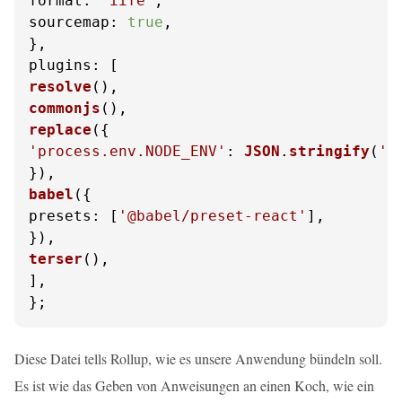
format
: 
'iife'
sourcemap
: 
true
,

plugins
resolve
commonjs
replace
'process.env.NODE_ENV'
: 
JSON
.
stringify
(
'p
babel
presets
: [
'@babel/preset-react'
],

terser
(),

],

};
Diese Datei tells Rollup, wie es unsere Anwendung bündeln soll.
Es ist wie das Geben von Anweisungen an einen Koch, wie ein