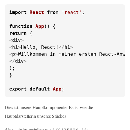
import
React
from
'react'
;

function
App
(
return
<
div
>
<
h1
>
Hello, React!
</
h1
>
<
p
>
Willkommen in meiner ersten React-Anwe
</
div
>
);

}

export
default
App
;
Dies ist unsere Hauptkomponente. Es ist wie die
Hauptdarstellerin unseres Stückes!
Als nächstes erstellen wir
:
src/index.js