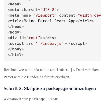
<
head
>
<
meta
charset
=
"UTF-8"
>
<
meta
name
=
"viewport"
content
=
"width=devi
<
title
>
Meine Parcel React App
</
title
>
</
head
>
<
body
>
<
div
id
=
"root"
>
</
div
>
<
script
src
=
"./index.js"
>
</
script
>
</
body
>
</
html
>
Beachtet, wie wir direkt auf unsere
-Datei verlinken.
index.js
Parcel wird die Bündelung für uns erledigen!
Schritt 5: Skripte zu package.json hinzufügen
Aktualisiert eure
:
package.json