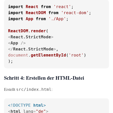
import
React
from
'react'
import
ReactDOM
from
'react-dom'
import
App
from
'./App'
;

ReactDOM
.
render
<
React.StrictMode
>
<
App
 />
</
React.StrictMode
>
document
.
getElementById
(
'root'
)

);
Schritt 4: Erstellen der HTML-Datei
Erstellt
:
src/index.html
<!DOCTYPE 
html
>
<
html
lang
=
"de"
>