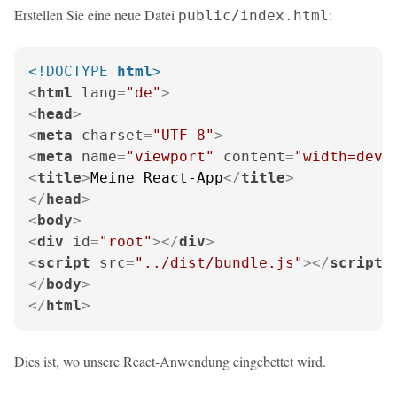
Erstellen Sie eine neue Datei
:
public/index.html
<!DOCTYPE 
html
>
<
html
lang
=
"de"
>
<
head
>
<
meta
charset
=
"UTF-8"
>
<
meta
name
=
"viewport"
content
=
"width=devi
<
title
>
Meine React-App
</
title
>
</
head
>
<
body
>
<
div
id
=
"root"
>
</
div
>
<
script
src
=
"../dist/bundle.js"
>
</
script
>
</
body
>
</
html
>
Dies ist, wo unsere React-Anwendung eingebettet wird.