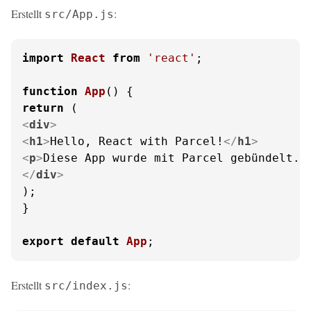
Erstellt
:
src/App.js
import
React
from
'react'
;

function
App
(
return
<
div
>
<
h1
>
Hello, React with Parcel!
</
h1
>
<
p
>
Diese App wurde mit Parcel gebündelt.
<
</
div
>
);

}

export
default
App
;
Erstellt
:
src/index.js