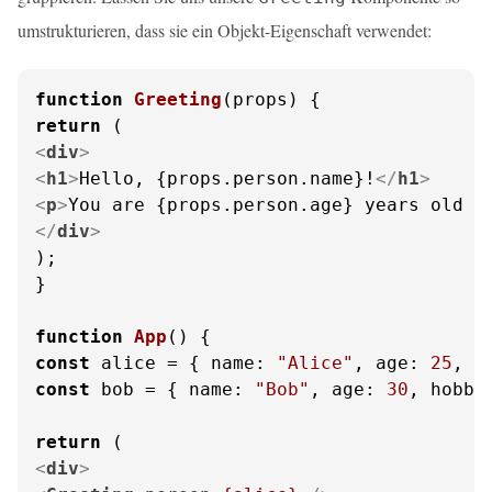
umstrukturieren, dass sie ein Objekt-Eigenschaft verwendet:
function
Greeting
(
props
return
<
div
>
<
h1
>
Hello, {props.person.name}!
</
h1
>
<
p
>
You are {props.person.age} years old a
</
div
>
);

}

function
App
(
const
 alice = { 
name
: 
"Alice"
, 
age
: 
25
, 
h
const
 bob = { 
name
: 
"Bob"
, 
age
: 
30
, 
hobby
return
<
div
>