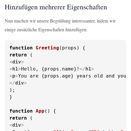
Hinzufügen mehrerer Eigenschaften
Nun machen wir unsere Begrüßung interessanter, indem wir
einige zusätzliche Eigenschaften hinzufügen:
function
Greeting
(
props
return
<
div
>
<
h1
>
Hello, {props.name}!
</
h1
>
<
p
>
You are {props.age} years old and you 
</
div
>
);

}

function
App
(
return
<
div
>