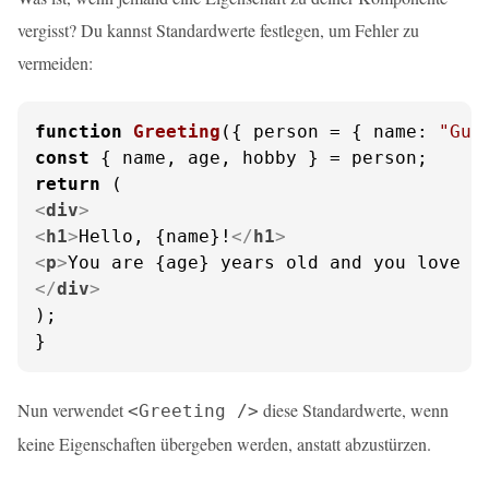
vergisst? Du kannst Standardwerte festlegen, um Fehler zu
vermeiden:
function
Greeting
(
{ person = { name: 
"Gue
const
return
<
div
>
<
h1
>
Hello, {name}!
</
h1
>
<
p
>
You are {age} years old and you love {
</
div
>
);

}
Nun verwendet
diese Standardwerte, wenn
<Greeting />
keine Eigenschaften übergeben werden, anstatt abzustürzen.