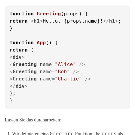
function
Greeting
(
props
return
<
h1
>
Hello, {props.name}!
</
h1
>
;

}

function
App
(
return
<
div
>
<
Greeting
name
=
"Alice"
 />
<
Greeting
name
=
"Bob"
 />
<
Greeting
name
=
"Charlie"
 />
</
div
>
);

}
Lassen Sie das durcharbeiten:
Wir definieren eine
Funktion, die
als
Greeting
props