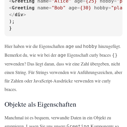
<
Greeting
name
=
"Alice"
age
=
{25}
hobby
=
"pa
<
Greeting
name
=
"Bob"
age
=
{30}
hobby
=
"play
</
div
>
);

}
Hier haben wir die Eigenschaften
und
hinzugefügt.
age
hobby
Bemerkst du, wie wir bei der
Eigenschaft curly braces
age
{}
verwenden? Das liegt daran, dass wir eine Zahl übergeben, nicht
einen String. Für Strings verwenden wir Anführungszeichen, aber
für Zahlen oder JavaScript-Ausdrücke verwenden wir curly
braces.
Objekte als Eigenschaften
Manchmal ist es bequem, verwandte Daten in ein Objekt zu
gruppieren. Lassen Sie uns unsere
Komponente so
Greeting