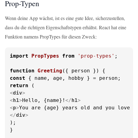
Prop-Typen
Wenn deine App wächst, ist es eine gute Idee, sicherzustellen,
dass du die richtigen Eigenschaftstypen erhältst. React hat eine
Funktion namens PropTypes für diesen Zweck:
import
PropTypes
from
'prop-types'
;

function
Greeting
(
{ person }
const
return
<
div
>
<
h1
>
Hello, {name}!
</
h1
>
<
p
>
You are {age} years old and you love {
</
div
>
);

}
