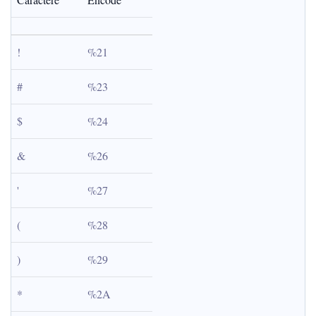
!
%21
#
%23
$
%24
&
%26
'
%27
(
%28
)
%29
*
%2A