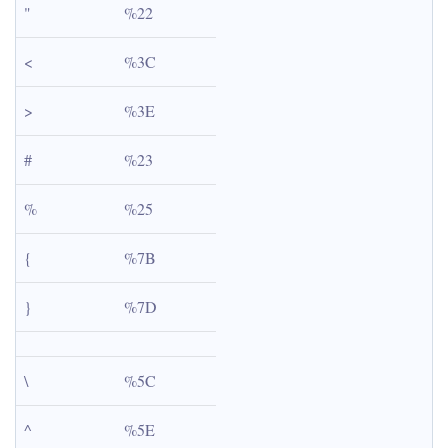
"
%22
<
%3C
>
%3E
#
%23
%
%25
{
%7B
}
%7D
\
%5C
^
%5E