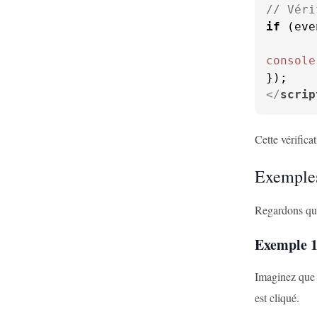
// Véri
if
 (eve
console
</
scrip
Cette vérific
Exemples
Regardons que
Exemple 1
Imaginez que 
est cliqué.