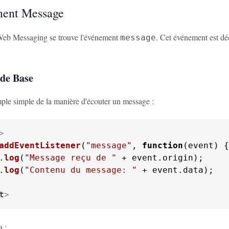
ment Message
eb Messaging se trouve l'événement
. Cet événement est d
message
 de Base
ple simple de la manière d'écouter un message :
>
addEventListener
(
"message"
, 
function
(
event
.
log
(
"Message reçu de "
 + event.
origin
.
log
(
"Contenu du message: "
 + event.
data
);

t
>
 :