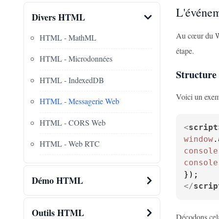
L'événe
Divers HTML
Au cœur du W
HTML - MathML
étape.
HTML - Microdonnées
Structure
HTML - IndexedDB
Voici un exem
HTML - Messagerie Web
HTML - CORS Web
<
script
window
.
HTML - Web RTC
console
console
Démo HTML
</
scrip
Outils HTML
Décodons cela