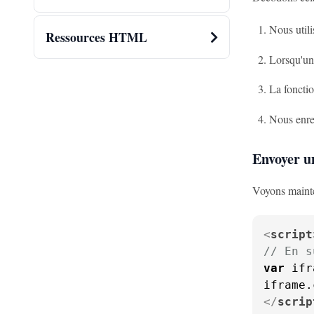
Nous util
Ressources HTML
Lorsqu'un 
La fonctio
Nous enreg
Envoyer u
Voyons maint
<
script
// En s
var
 ifr
iframe.
</
scrip