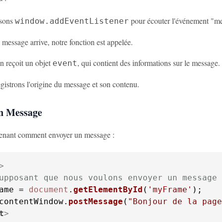
isons
pour écouter l'événement "m
window.addEventListener
message arrive, notre fonction est appelée.
n reçoit un objet
, qui contient des informations sur le message.
event
istrons l'origine du message et son contenu.
n Message
enant comment envoyer un message :
>
upposant que nous voulons envoyer un message 
ame = 
document
.
getElementById
(
'myFrame'
);

contentWindow
.
postMessage
(
"Bonjour de la page
t
>