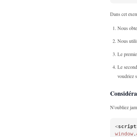
Dans cet exem
Nous obte
Nous util
Le premie
Le second 
voudriez s
Considéra
N'oubliez jama
<
script
window
.