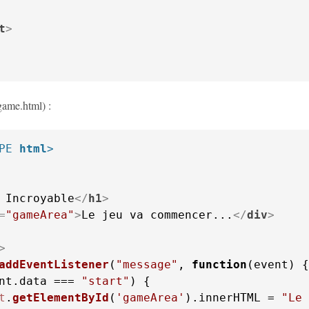
t
>
game.html) :
PE 
html
>
 Incroyable
</
h1
>
=
"gameArea"
>
Le jeu va commencer...
</
div
>
>
addEventListener
(
"message"
, 
function
(
event
nt.
data
 === 
"start"
t
.
getElementById
(
'gameArea'
).
innerHTML
 = 
"Le 