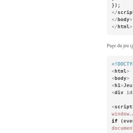
</
scrip
</
body
>
</
html
>
Page du jeu (
<!DOCTY
<
html
>
<
body
>
<
h1
>
Jeu
<
div
id
<
script
window
.
if
 (eve
documen