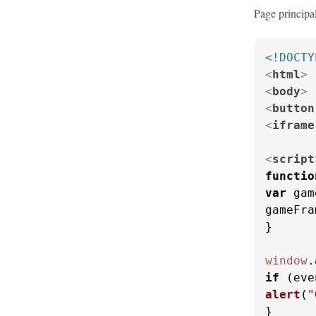
Page principal
<!DOCTY
<
html
>
<
body
>
<
button
<
iframe
<
script
functio
var
 gam
gameFra
}

window
.
if
 (eve
alert
(
"
}
