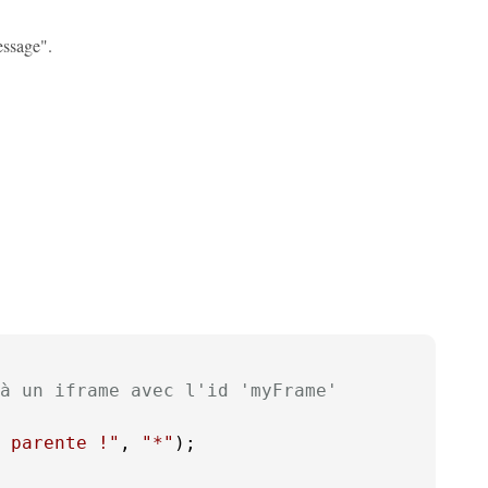
essage".
à un iframe avec l'id 'myFrame'
 parente !"
, 
"*"