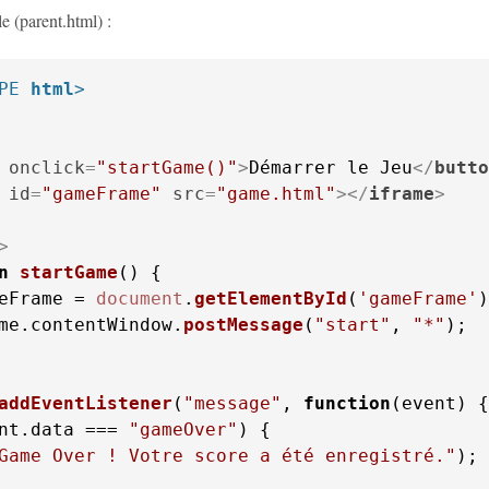
e (parent.html) :
PE 
html
>
onclick
=
"startGame()"
>
Démarrer le Jeu
</
butto
id
=
"gameFrame"
src
=
"game.html"
>
</
iframe
>
>
n
startGame
(
eFrame = 
document
.
getElementById
(
'gameFrame'
)
me.
contentWindow
.
postMessage
(
"start"
, 
"*"
);

addEventListener
(
"message"
, 
function
(
event
nt.
data
 === 
"gameOver"
Game Over ! Votre score a été enregistré."
);
