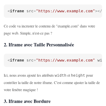
<
iframe
src
=
"https://www.example.com"
>
</
i
Ce code va incruster le contenu de "example.com" dans votre
page web. Simple, n'est-ce pas ?
2. Iframe avec Taille Personnalisée
<
iframe
src
=
"https://www.example.com"
wid
Ici, nous avons ajouté les attributs
et
pour
width
height
contrôler la taille de notre iframe. C'est comme ajuster la taille de
votre fenêtre magique !
3. Iframe avec Bordure