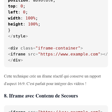
position
top
: 
0
left
: 
0
width
: 
100%
height
: 
100%
;

</
style
>
<
div
class
=
"iframe-container"
>
<
iframe
src
=
"https://www.example.com"
>
</
i
</
div
>
Cette technique crée un iframe réactif qui conserve un rapport
d'aspect 16:9. C'est parfait pour intégrer des vidéos !
8. Iframe avec Contenu de Secours