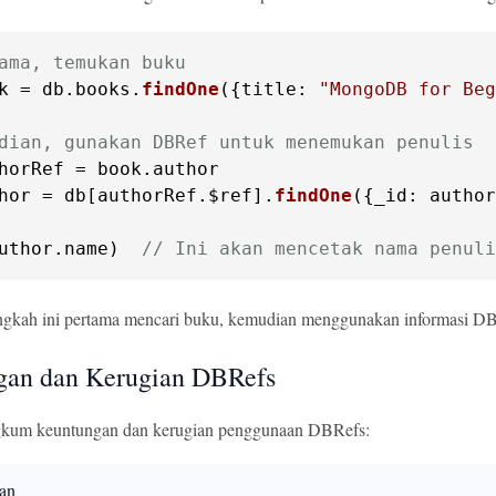
ama, temukan buku
k = db.
books
.
findOne
({
title
: 
"MongoDB for Beg
dian, gunakan DBRef untuk menemukan penulis
horRef = book.
author
hor = db[authorRef.
$ref
].
findOne
({
_id
: author
uthor.
name
)  
// Ini akan mencetak nama penuli
angkah ini pertama mencari buku, kemudian menggunakan informasi 
gan dan Kerugian DBRefs
ngkum keuntungan dan kerugian penggunaan DBRefs:
an