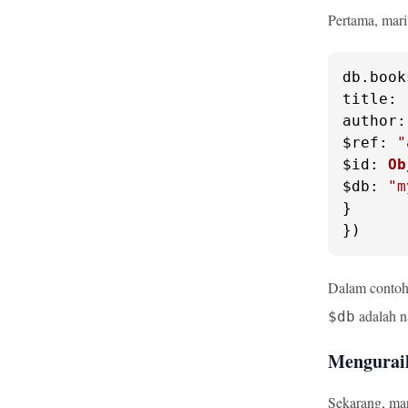
Pertama, mar
db.
book
title
: 
author
$ref
: 
"
$id
: 
Ob
$db
: 
"m
}

})
Dalam contoh 
adalah n
$db
Mengurai
Sekarang, mar