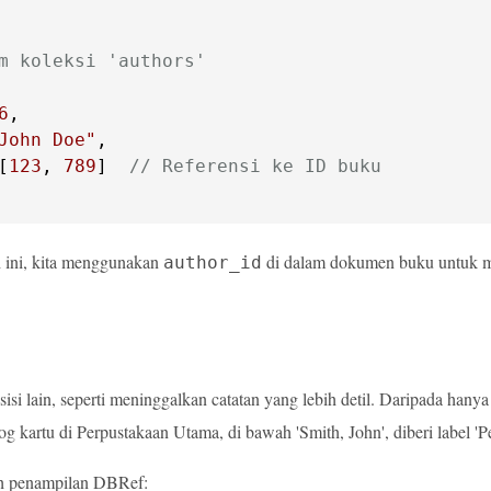
m koleksi 'authors'
6
John Doe"
[
123
, 
789
]  
// Referensi ke ID buku
 ini, kita menggunakan
di dalam dokumen buku untuk m
author_id
!
sisi lain, seperti meninggalkan catatan yang lebih detil. Daripada hany
og kartu di Perpustakaan Utama, di bawah 'Smith, John', diberi label 'Pe
ah penampilan DBRef: