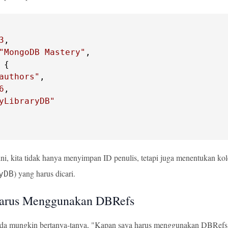
3
"MongoDB Mastery"
authors"
6
yLibraryDB"
ni, kita tidak hanya menyimpan ID penulis, tetapi juga menentukan kol
) yang harus dicari.
yDB
arus Menggunakan DBRefs
da mungkin bertanya-tanya, "Kapan saya harus menggunakan DBRefs d