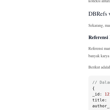
koneksi antara
DBRefs v
Sekarang, mar
Referensi
Referensi man
banyak karya p
Berikut adala
// Dala
_id
: 
12
title
: 
author_