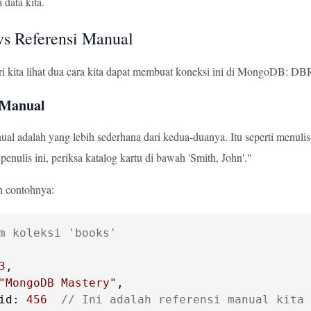
 data kita.
s Referensi Manual
i kita lihat dua cara kita dapat membuat koneksi ini di MongoDB: DB
 Manual
ual adalah yang lebih sederhana dari kedua-duanya. Itu seperti menuli
enulis ini, periksa katalog kartu di bawah 'Smith, John'."
h contohnya:
m koleksi 'books'
3
"MongoDB Mastery"
id
: 
456
// Ini adalah referensi manual kita