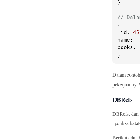
}

// Dala
_id
: 
45
name
: 
"
books
: 
}
Dalam contoh
pekerjaannya
DBRefs
DBRefs, dari 
"periksa katal
Berikut adal