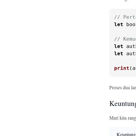
// Pert
let
 boo
// Kemu
let
 aut
let
 aut
print
(a
Proses dua l
Keuntun
Mari kita ra
Keuntung