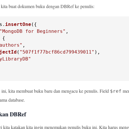
i kita buat dokumen buku dengan DBRef ke penulis:
s
.
insertOne
"MongoDB for Beginners"
authors"
jectId
(
"507f1f77bcf86cd799439011"
yLibraryDB"
ini, kita membuat buku baru dan mengacu ke penulis. Field
men
$ref
ama database.
kan DBRef
i kita katakan kita ingin menemukan penulis buku ini. Kita harus me