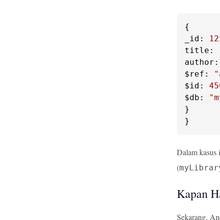
_id
: 
12
title
: 
author
$ref
: 
"
$id
: 
45
$db
: 
"m
}

}
Dalam kasus i
(
myLibrar
Kapan H
Sekarang, An