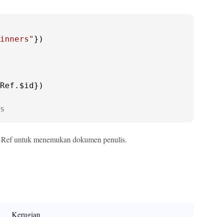
inners"
})

Ref.
$id
})

s
DBRef untuk menemukan dokumen penulis.
Kerugian