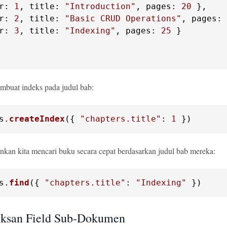
r
: 
1
, 
title
: 
"Introduction"
, 
pages
: 
20
 },

r
: 
2
, 
title
: 
"Basic CRUD Operations"
, 
pages
: 
r
: 
3
, 
title
: 
"Indexing"
, 
pages
: 
25
 }

mbuat indeks pada judul bab:
s
.
createIndex
({ 
"chapters.title"
: 
1
 })
kan kita mencari buku secara cepat berdasarkan judul bab mereka:
s
.
find
({ 
"chapters.title"
: 
"Indexing"
 })
eksan Field Sub-Dokumen