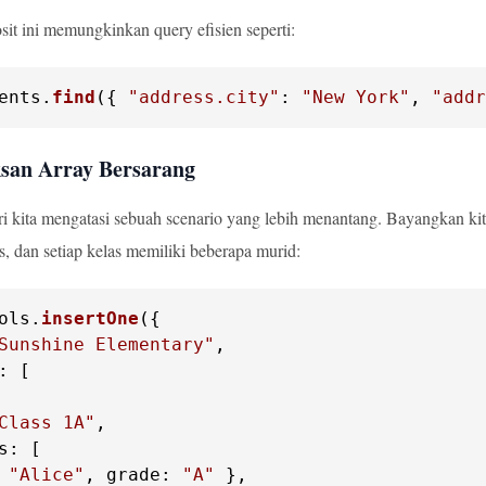
it ini memungkinkan query efisien seperti:
ents
.
find
({ 
"address.city"
: 
"New York"
, 
"addr
san Array Bersarang
i kita mengatasi sebuah scenario yang lebih menantang. Bayangkan kit
s, dan setiap kelas memiliki beberapa murid:
ols
.
insertOne
Sunshine Elementary"
: [

Class 1A"
s
: [

 
"Alice"
, 
grade
: 
"A"
 },
