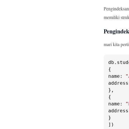
Pengindeksan 
memiliki stru
Penginde
mari kita per
db.
stud
name
: 
"
address
},

name
: 
"
address
}

])