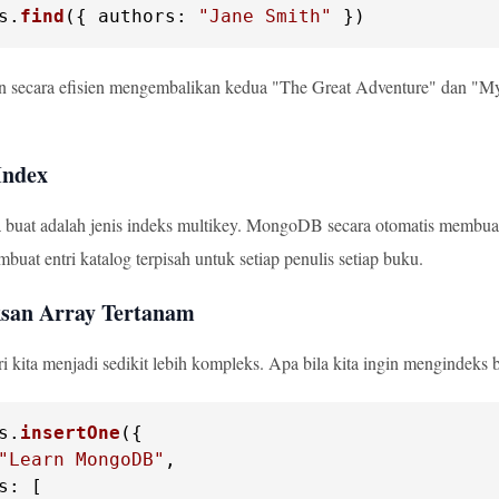
s
.
find
({ 
authors
: 
"Jane Smith"
 })
n secara efisien mengembalikan kedua "The Great Adventure" dan "Mys
Index
 buat adalah jenis indeks multikey. MongoDB secara otomatis membuat 
mbuat entri katalog terpisah untuk setiap penulis setiap buku.
san Array Tertanam
i kita menjadi sedikit lebih kompleks. Apa bila kita ingin mengindek
s
.
insertOne
"Learn MongoDB"
s
: [
