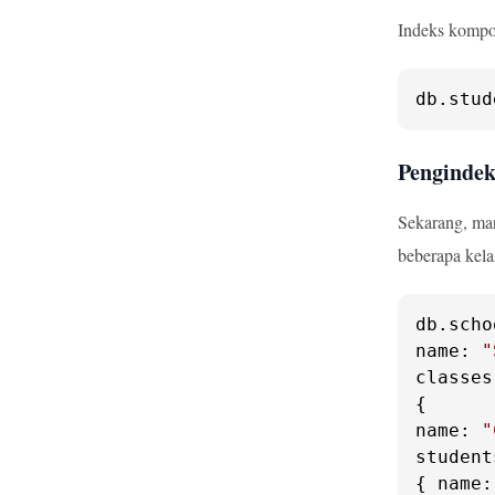
Indeks kompos
db.
stud
Pengindek
Sekarang, mar
beberapa kela
db.
scho
name
: 
"
classes
name
: 
"
student
{ 
name
: