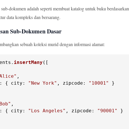
sub-dokumen adalah seperti membuat katalog untuk buku berdasarkan i
ktur data kompleks dan bersarang.
ksan Sub-Dokumen Dasar
timbangkan sebuah koleksi murid dengan informasi alamat:
ents
.
insertMany
([

Alice"
: { 
city
: 
"New York"
, 
zipcode
: 
"10001"
 }

Bob"
: { 
city
: 
"Los Angeles"
, 
zipcode
: 
"90001"
 }
