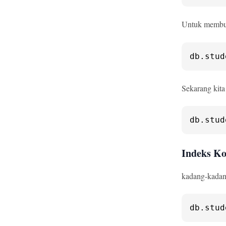
Untuk membua
db.
stud
Sekarang kita
db.
stud
Indeks K
kadang-kadang
db.
stud