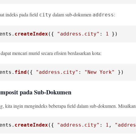
t indeks pada field
dalam sub-dokumen
:
city
address
ents
.
createIndex
({ 
"address.city"
: 
1
 })
 dapat mencari murid secara efisien berdasarkan kota:
ents
.
find
({ 
"address.city"
: 
"New York"
 })
omposit pada Sub-Dokumen
, kita ingin mengindeks beberapa field dalam sub-dokumen. Misalkan 
ents
.
createIndex
({ 
"address.city"
: 
1
, 
"addres