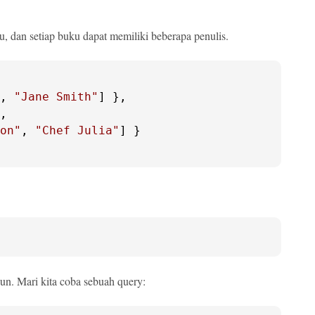
u, dan setiap buku dapat memiliki beberapa penulis.
, 
"Jane Smith"
] },

,

on"
, 
"Chef Julia"
] }

un. Mari kita coba sebuah query: