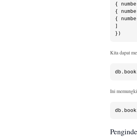
{ 
numbe
{ 
numbe
{ 
numbe
]

})
Kita dapat me
db.
book
Ini memungkin
db.
book
Pengind