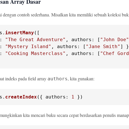
san Array Dasar
ai dengan contoh sederhana. Misalkan kita memiliki sebuah koleksi buk
s
.
insertMany
([

: 
"The Great Adventure"
, 
authors
: [
"John Doe"
: 
"Mystery Island"
, 
authors
: [
"Jane Smith"
] }
: 
"Cooking Masterclass"
, 
authors
: [
"Chef Gord
t indeks pada field array
, kita gunakan:
authors
s
.
createIndex
({ 
authors
: 
1
 })
mungkinkan kita mencari buku secara cepat berdasarkan penulis manap