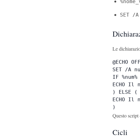
%nome_
SET /A
Dichiara
Le dichiarazi
@ECHO OFF
SET /A nu
IF %num% 
ECHO Il n
) ELSE (

ECHO Il n
)
Questo script 
Cicli