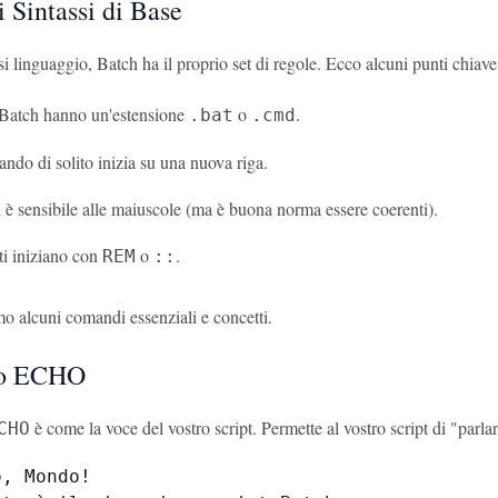
 Sintassi di Base
 linguaggio, Batch ha il proprio set di regole. Ecco alcuni punti chiave
t Batch hanno un'estensione
o
.
.bat
.cmd
do di solito inizia su una nuova riga.
è sensibile alle maiuscole (ma è buona norma essere coerenti).
i iniziano con
o
.
REM
::
o alcuni comandi essenziali e concetti.
o ECHO
è come la voce del vostro script. Permette al vostro script di "par
CHO
, Mondo!
