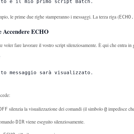
to è il mio primo script Batch.

mpio, le prime due righe stamperanno i messaggi. La terza riga (
ECHO.
 e Accendere ECHO
te voler fare lavorare il vostro script silenziosamente. È qui che entra in


to messaggio sarà visualizzato.

ccede:
silenzia la visualizzazione dei comandi (il simbolo
impedisce che
OFF
@
 comando
viene eseguito silenziosamente.
DIR