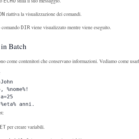
do
stilla il suo messaggio.
ECHO
riattiva la visualizzazione dei comandi.
ON
do comando
viene visualizzato mentre viene eseguito.
DIR
 in Batch
sono come contenitori che conservano informazioni. Vediamo come usarl


John

, %nome%!

a=25

 %eta% anni.
pt:
per creare variabili.
ET