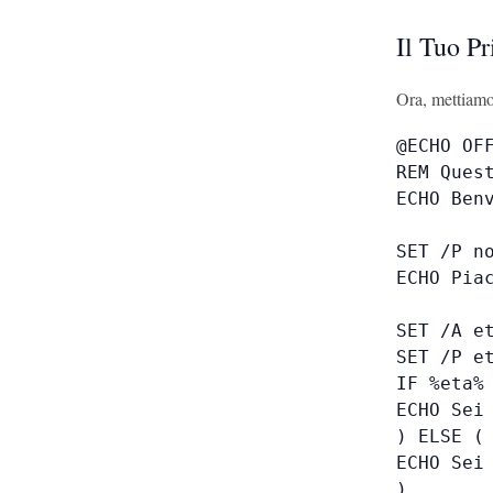
Il Tuo P
Ora, mettiamo
@ECHO OFF
REM Ques
ECHO Benv
SET /P no
ECHO Piac
SET /A et
SET /P et
IF %eta% 
ECHO Sei 
) ELSE (

ECHO Sei 
)
