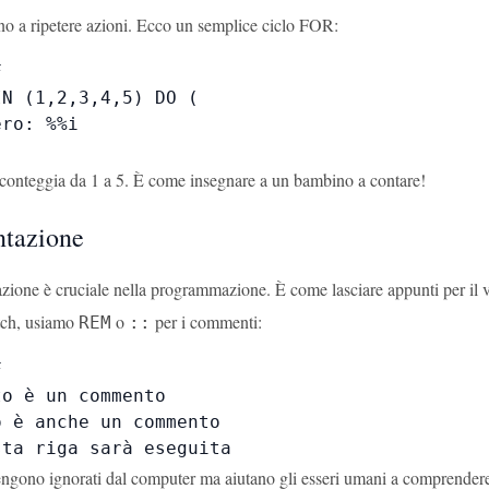
tano a ripetere azioni. Ecco un semplice ciclo FOR:


N (1,2,3,4,5) DO (

ro: %%i

 conteggia da 1 a 5. È come insegnare a un bambino a contare!
tazione
one è cruciale nella programmazione. È come lasciare appunti per il vos
tch, usiamo
o
per i commenti:
REM
::


o è un commento

 è anche un commento

sta riga sarà eseguita
ngono ignorati dal computer ma aiutano gli esseri umani a comprendere 