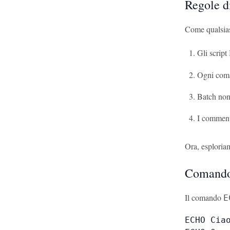
Regole di
Come qualsiasi
Gli scrip
Ogni coman
Batch non 
I comment
Ora, esploriam
Comand
Il comando
E
ECHO Ciao