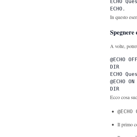
ECHO Ques
ECHO.
In questo ese
Spegnere
A volte, potre
@ECHO OFF
DIR

ECHO Ques
@ECHO ON

DIR
Ecco cosa su
@ECHO 
Il primo