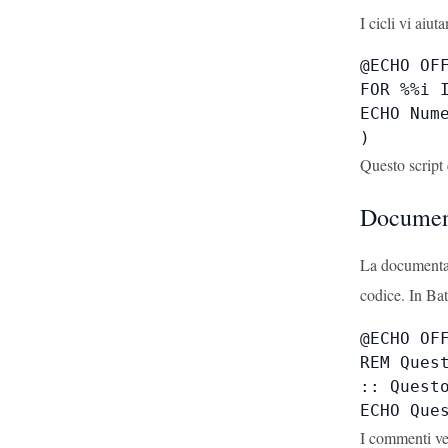
I cicli vi aiu
@ECHO OFF
FOR %%i I
ECHO Nume
)
Questo script
Documen
La documentazi
codice. In Ba
@ECHO OFF
REM Quest
:: Questo
ECHO Que
I commenti ve