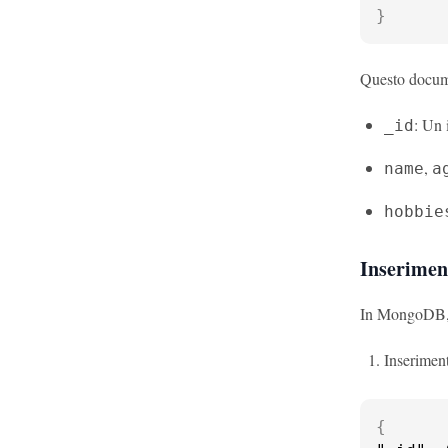
}
Questo docume
: Un 
_id
,
name
a
hobbie
Inserimen
In MongoDB, ab
Inseriment
{