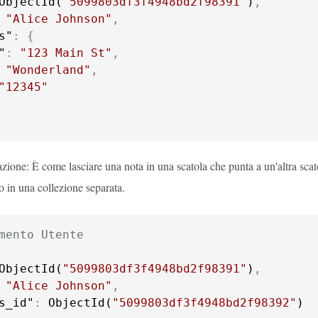
ObjectId(
"5099803df3f4948bd2f98391"
)
,
"Alice Johnson"
,
s"
:
{
"
:
"123 Main St"
,
"Wonderland"
,
"12345"
zione: È come lasciare una nota in una scatola che punta a un'altra sc
 in una collezione separata.
mento Utente
ObjectId(
"5099803df3f4948bd2f98391"
)
,
"Alice Johnson"
,
s_id"
:
 ObjectId(
"5099803df3f4948bd2f98392"