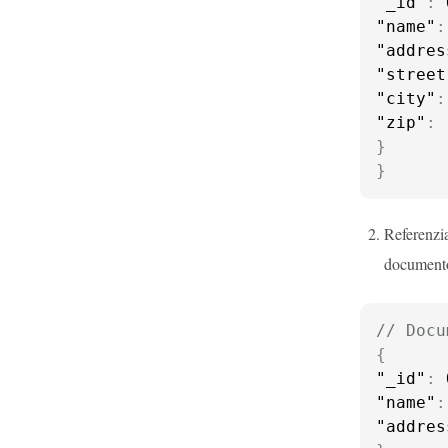
"_id"
:
 
"name"
:
"addres
"street
"city"
:
"zip"
:
}
}
Referenzia
documento
// Docu
{
"_id"
:
 
"name"
:
"addres