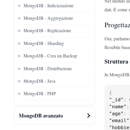
Nel mondo di 
MongoDB - Indicizzazione
dati. È come s
MongoDB - Aggregazione
Progetta
MongoDB - Replicazione
Ora, parliamo
MongoDB - Sharding
flessibile ba
MongoDB - Crea un Backup
Struttura
MongoDB - Distribuzione
In MongoDB, i
MongoDB - Java
{
MongoDB - PHP
"_id"
:
 
"name"
:
"age"
:
MongoDB avanzato
"email"
"hobbie