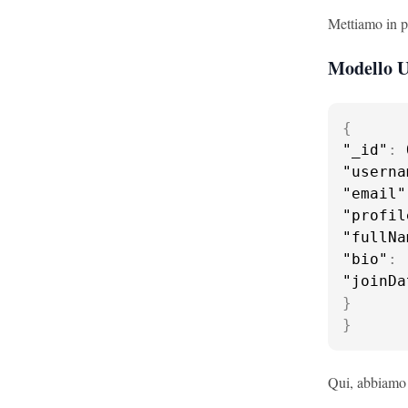
Mettiamo in p
Modello U
{
"_id"
:
 
"userna
"email"
"profil
"fullNa
"bio"
:
"joinDa
}
}
Qui, abbiamo i