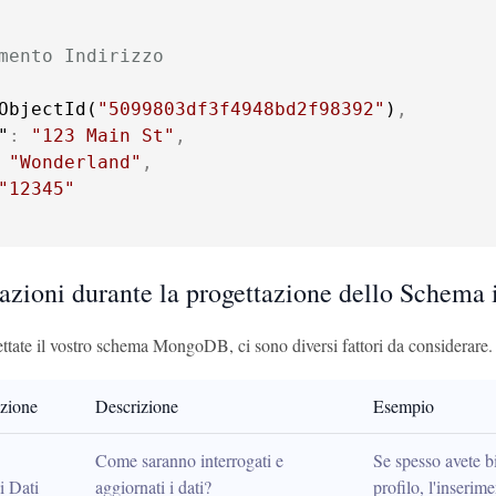
mento Indirizzo
ObjectId(
"5099803df3f4948bd2f98392"
)
,
"
:
"123 Main St"
,
"Wonderland"
,
"12345"
azioni durante la progettazione dello Schem
tate il vostro schema MongoDB, ci sono diversi fattori da considerare.
zione
Descrizione
Esempio
Come saranno interrogati e 
Se spesso avete bi
i Dati
aggiornati i dati?
profilo, l'inserim