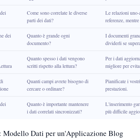
dei 
Come sono correlate le diverse 
Le relazioni uno-
parti dei dati?
referenze, mentre 
e dei 
Quanto è grande ogni 
I documenti grand
documento?
dividerli se supe
Quanto spesso i dati vengono 
Per i dati aggiorn
Lettura
scritti rispetto alla lettura?
migliore per evit
i 
Quanti campi avrete bisogno di 
Pianificate i vost
zione
cercare o ordinare?
prestazioni.
ei 
Quanto è importante mantenere 
L'inserimento gar
i dati correlati sincronizzati?
più difficile aggi
 Modello Dati per un'Applicazione Blog