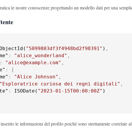
ratica le nostre conoscenze progettando un modello dati per una sempli
tente
ObjectId(
"5099803df3f4948bd2f98391"
)
,
me"
:
"alice_wonderland"
,
:
"alice@example.com"
,
e"
:
{
me"
:
"Alice Johnson"
,
"Esploratrice curiosa dei regni digitali"
,
te"
:
 ISODate(
"2023-01-15T00:00:00Z"
nserito le informazioni del profilo poiché sono strettamente correlate 