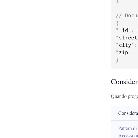
}
// Docu
{
"_id"
:
 
"street
"city"
:
"zip"
:
}
Consider
Quando proget
Considera
Pattern di 
Accesso a