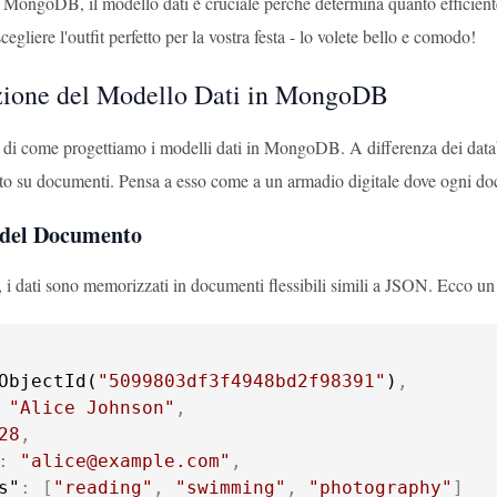
MongoDB, il modello dati è cruciale perché determina quanto efficient
cegliere l'outfit perfetto per la vostra festa - lo volete bello e comodo!
zione del Modello Dati in MongoDB
 di come progettiamo i modelli dati in MongoDB. A differenza dei data
sato su documenti. Pensa a esso come a un armadio digitale dove ogni do
 del Documento
 dati sono memorizzati in documenti flessibili simili a JSON. Ecco un
ObjectId(
"5099803df3f4948bd2f98391"
)
,
"Alice Johnson"
,
28
,
:
"alice@example.com"
,
s"
:
[
"reading"
,
"swimming"
,
"photography"
]