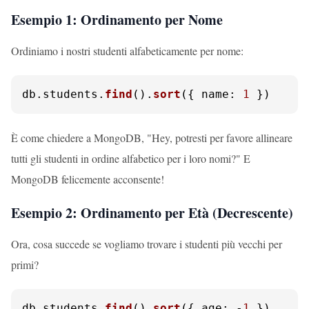
Esempio 1: Ordinamento per Nome
Ordiniamo i nostri studenti alfabeticamente per nome:
db.
students
.
find
().
sort
({ 
name
: 
1
 })
È come chiedere a MongoDB, "Hey, potresti per favore allineare
tutti gli studenti in ordine alfabetico per i loro nomi?" E
MongoDB felicemente acconsente!
Esempio 2: Ordinamento per Età (Decrescente)
Ora, cosa succede se vogliamo trovare i studenti più vecchi per
primi?
db.
students
.
find
().
sort
({ 
age
: -
1
 })