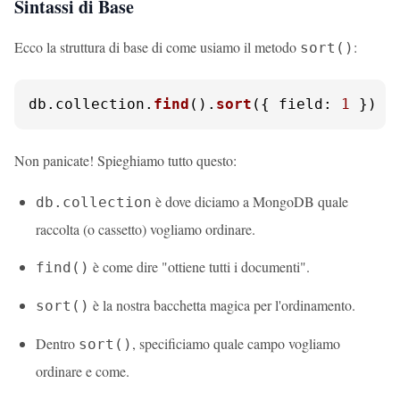
Sintassi di Base
Ecco la struttura di base di come usiamo il metodo
:
sort()
db.
collection
.
find
().
sort
({ 
field
: 
1
 })
Non panicate! Spieghiamo tutto questo:
è dove diciamo a MongoDB quale
db.collection
raccolta (o cassetto) vogliamo ordinare.
è come dire "ottiene tutti i documenti".
find()
è la nostra bacchetta magica per l'ordinamento.
sort()
Dentro
, specificiamo quale campo vogliamo
sort()
ordinare e come.