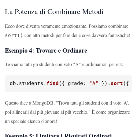
La Potenza di Combinare Metodi
Ecco dove diventa veramente emozionante. Possiamo combinare
con altri metodi per fare delle cose davvero fantastiche!
sort()
Esempio 4: Trovare e Ordinare
Troviamo tutti gli studenti con voto "A" e ordiniamoli per età:
db.
students
.
find
({ 
grade
: 
"A"
 }).
sort
({ 
a
Questo dice a MongoDB, "Trova tutti gli studenti con il voto 'A',
poi allinearli dal più giovane al più vecchio." È come organizzare
un speciale elenco d'onore!
Esempio 5: Limitare i Risultati Ordinati