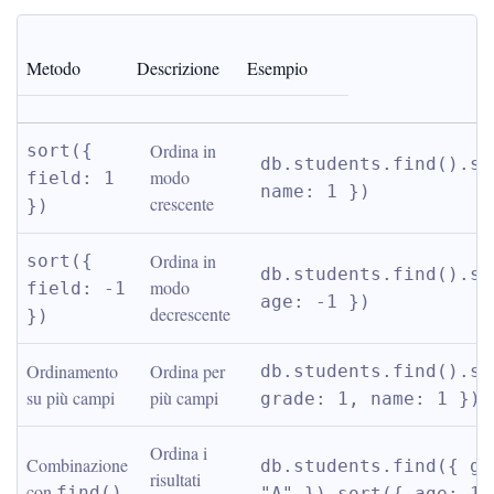
Metodo
Descrizione
Esempio
Ordina in 
sort({ 
db.students.find().sor
modo 
field: 1 
name: 1 })
crescente
})
Ordina in 
sort({ 
db.students.find().sor
modo 
field: -1 
age: -1 })
decrescente
})
Ordinamento 
Ordina per 
db.students.find().sor
su più campi
più campi
grade: 1, name: 1 })
Ordina i 
Combinazione 
db.students.find({ gra
risultati 
con 
find()
"A" }).sort({ age: 1 