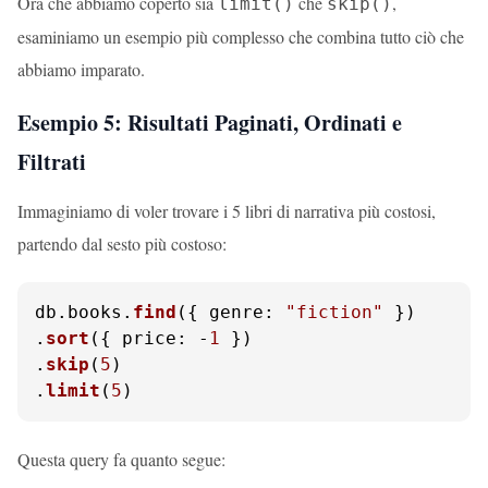
Ora che abbiamo coperto sia
che
,
limit()
skip()
esaminiamo un esempio più complesso che combina tutto ciò che
abbiamo imparato.
Esempio 5: Risultati Paginati, Ordinati e
Filtrati
Immaginiamo di voler trovare i 5 libri di narrativa più costosi,
partendo dal sesto più costoso:
db.
books
.
find
({ 
genre
: 
"fiction"
 })

.
sort
({ 
price
: -
1
 })

.
skip
(
5
)

.
limit
(
5
)
Questa query fa quanto segue: