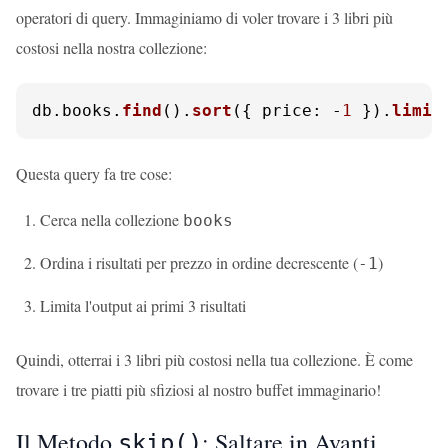
operatori di query. Immaginiamo di voler trovare i 3 libri più
costosi nella nostra collezione:
db.
books
.
find
().
sort
({ 
price
: -
1
 }).
limit
Questa query fa tre cose:
Cerca nella collezione
books
Ordina i risultati per prezzo in ordine decrescente (
)
-1
Limita l'output ai primi 3 risultati
Quindi, otterrai i 3 libri più costosi nella tua collezione. È come
trovare i tre piatti più sfiziosi al nostro buffet immaginario!
Il Metodo
: Saltare in Avanti
skip()