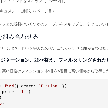
0ドキュメントをスキップ（1ページ目）
ドキュメントに制限（2ページ目）
ッフェの最初のいくつかのテーブルをスキップし、すぐにいい
を組み合わせる
と
を学んだので、これらをすべて組み合わせた
mit()
skip()
ージネーション、並べ替え、フィルタリングされた
も高い価格のフィクション本5冊を6番目に高い価格から取得し
s
.
find
({ 
genre
: 
"fiction"
 })

 
price
: -
1
 })

)

5
)