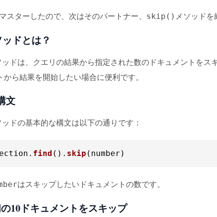
マスターしたので、次はそのパートナー、
メソッドを
skip()
)メソッドとは？
ソッドは、クエリの結果から指定された数のドキュメントをス
トから結果を開始したい場合に便利です。
構文
ソッドの基本的な構文は以下の通りです：
ection
.
find
().
skip
(number)
はスキップしたいドキュメントの数です。
mber
初の10ドキュメントをスキップ