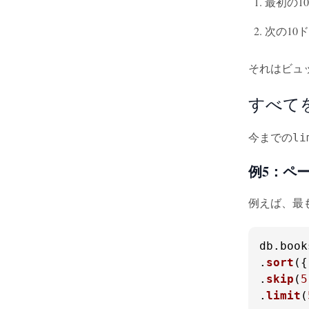
最初の1
次の10
それはビュ
すべて
今までの
li
例5：ペ
例えば、最
db.
book
.
sort
({
.
skip
(
5
.
limit
(