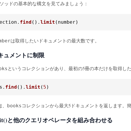
ソッドの基本的な構文を見てみましょう：
ection
.
find
().
limit
(number)
は取得したいドキュメントの最大数です。
mber
ドキュメントに制限
というコレクションがあり、最初の5冊の本だけを取得し
oks
s
.
find
().
limit
(
5
)
は、
コレクションから最大5ドキュメントを返します。
books
mit()と他のクエリオペレータを組み合わせる