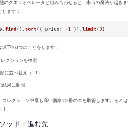
他のクエリオペレータと組み合わせると、本当の魔法が起きま
とします：
s
.
find
().
sort
({ 
price
: -
1
 }).
limit
(
3
)
は以下の3つのことをします：
コレクションを検索
順に並べ替え（
）
-1
の結果に制限
、コレクション中最も高い価格の3冊の本を取得します。それは
す！
()メソッド：進む先