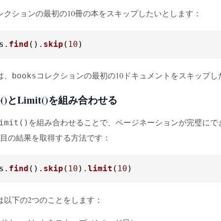
レクションの最初の10冊の本をスキップしたいとします：
s
.
find
().
skip
(
10
)
は、
コレクションの最初の10ドキュメントをスキップ
books
p()とLimit()を組み合わせる
を組み合わせることで、ページネーションが完璧にで
imit()
ジ目の結果を取得する方法です：
s
.
find
().
skip
(
10
).
limit
(
10
)
は以下の2つのことをします：