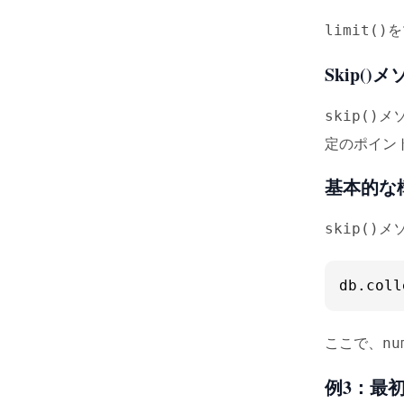
を
limit()
Skip(
メ
skip()
定のポイン
基本的な
メ
skip()
db.
coll
ここで、
nu
例3：最