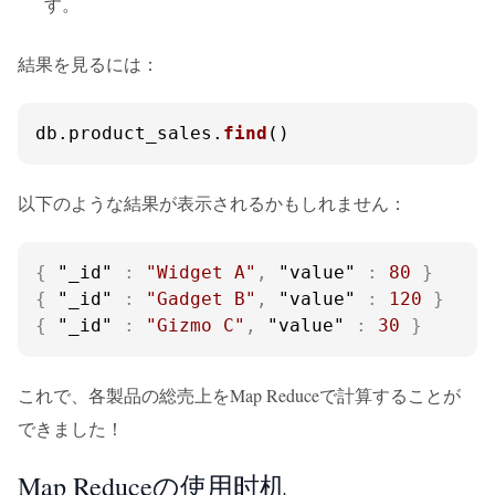
す。
結果を見るには：
db.
product_sales
.
find
()
以下のような結果が表示されるかもしれません：
{
"_id"
:
"Widget A"
,
"value"
:
80
}
{
"_id"
:
"Gadget B"
,
"value"
:
120
}
{
"_id"
:
"Gizmo C"
,
"value"
:
30
}
これで、各製品の総売上をMap Reduceで計算することが
できました！
Map Reduceの使用时机