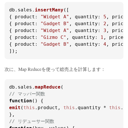
db.
sales
.
insertMany
([

{ 
product
: 
"Widget A"
, 
quantity
: 
5
, 
price
{ 
product
: 
"Gadget B"
, 
quantity
: 
2
, 
price
{ 
product
: 
"Widget A"
, 
quantity
: 
3
, 
price
{ 
product
: 
"Gizmo C"
, 
quantity
: 
1
, 
price
:
{ 
product
: 
"Gadget B"
, 
quantity
: 
4
, 
price
]);
次に、Map Reduceを使って総売上を計算します：
db.
sales
.
mapReduce
// マッパー関数
function
(
emit
(
this
.
product
, 
this
.
quantity
 * 
this
.
p
// リデューサー関数