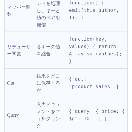
ントを処理
function() { 
マッパー関
し、キーと
emit(this.author, 
数
値のペアを
1); }
発信
function(key, 
リデューサ
各キーの値
values) { return 
ー関数
を結合
Array.sum(values); 
}
結果をどこ
{ out: 
Out
に保存する
"product_sales" }
か
入力ドキュ
メントをフ
{ query: { price: { 
Query
ィルタリン
$gt: 10 } } }
グ