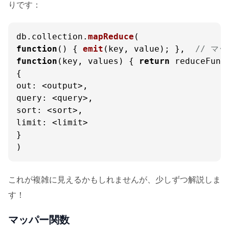
りです：
db.
collection
.
mapReduce
function
(
) { 
emit
(key, value); },  
// マ
function
(
key, values
) { 
return
 reduceFunc
out
query
sort
limit
: <limit>

}

)
これが複雑に見えるかもしれませんが、少しずつ解説しま
す！
マッパー関数