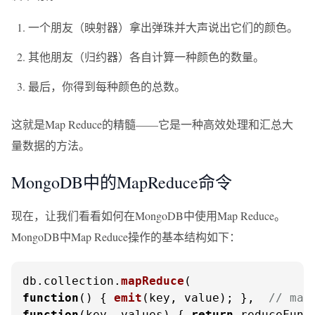
一个朋友（映射器）拿出弹珠并大声说出它们的颜色。
其他朋友（归约器）各自计算一种颜色的数量。
最后，你得到每种颜色的总数。
这就是Map Reduce的精髓——它是一种高效处理和汇总大
量数据的方法。
MongoDB中的MapReduce命令
现在，让我们看看如何在MongoDB中使用Map Reduce。
MongoDB中Map Reduce操作的基本结构如下：
db.
collection
.
mapReduce
function
(
) { 
emit
(key, value); },  
// ma
function
(
key, values
) { 
return
 reduceFunc