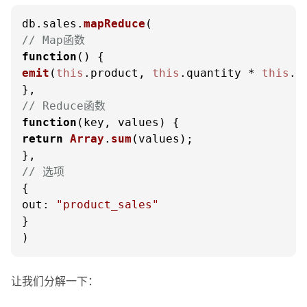
db.
sales
.
mapReduce
// Map函数
function
(
emit
(
this
.
product
, 
this
.
quantity
 * 
this
.
p
// Reduce函数
function
(
key, values
return
Array
.
sum
(values);

// 选项
out
: 
"product_sales"
}

)
让我们分解一下：