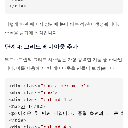
</
div
>
이렇게 하면 페이지 상단에 눈에 띄는 섹션이 생성됩니다.
주목을 끌기에 최적입니다!
단계 4: 그리드 레이아웃 추가
부트스트랩의 그리드 시스템은 가장 강력한 기능 중 하나입
니다. 이를 사용해 세 칸 레이아웃을 만들어 보겠습니다:
<
div
class
=
"container mt-5"
>
<
div
class
=
"row"
>
<
div
class
=
"col-md-4"
>
<
h2
>
칸 1
</
h2
>
<
p
>
이것은 첫 번째 칸입니다. 중형 화면과 더 큰 화
</
div
>
<
div
class
=
"col-md-4"
>