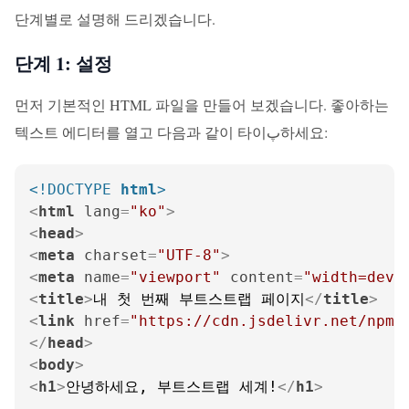
단계별로 설명해 드리겠습니다.
단계 1: 설정
먼저 기본적인 HTML 파일을 만들어 보겠습니다. 좋아하는
텍스트 에디터를 열고 다음과 같이 타이پ하세요:
<!DOCTYPE 
html
>
<
html
lang
=
"ko"
>
<
head
>
<
meta
charset
=
"UTF-8"
>
<
meta
name
=
"viewport"
content
=
"width=devi
<
title
>
내 첫 번째 부트스트랩 페이지
</
title
>
<
link
href
=
"https://cdn.jsdelivr.net/npm/
</
head
>
<
body
>
<
h1
>
안녕하세요, 부트스트랩 세계!
</
h1
>