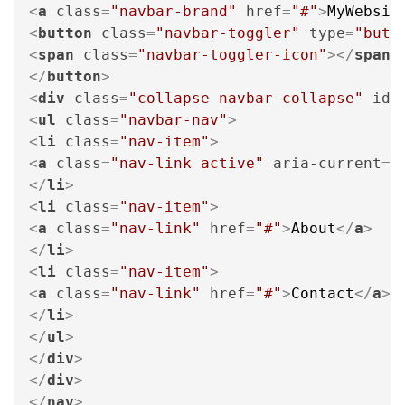
<
a
class
=
"navbar-brand"
href
=
"#"
>
MyWebsit
<
button
class
=
"navbar-toggler"
type
=
"butt
<
span
class
=
"navbar-toggler-icon"
>
</
span
>
</
button
>
<
div
class
=
"collapse navbar-collapse"
id
=
<
ul
class
=
"navbar-nav"
>
<
li
class
=
"nav-item"
>
<
a
class
=
"nav-link active"
aria-current
=
"
</
li
>
<
li
class
=
"nav-item"
>
<
a
class
=
"nav-link"
href
=
"#"
>
About
</
a
>
</
li
>
<
li
class
=
"nav-item"
>
<
a
class
=
"nav-link"
href
=
"#"
>
Contact
</
a
>
</
li
>
</
ul
>
</
div
>
</
div
>
</
nav
>