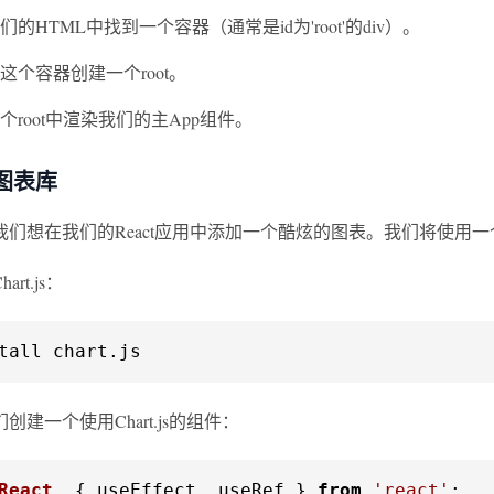
的HTML中找到一个容器（通常是id为'root'的div）。
这个容器创建一个root。
个root中渲染我们的主App组件。
图表库
们想在我们的React应用中添加一个酷炫的图表。我们将使用一个名为
rt.js：
tall chart.js
创建一个使用Chart.js的组件：
React
, { useEffect, useRef } 
from
'react'