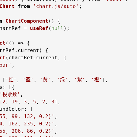
Chart
from
'chart.js/auto'
;

n
ChartComponent
(
hartRef = 
useRef
(
null
);

ct
(
() =>
rtRef.
current
rt
(chartRef.
current
bar'
 [
'红'
, 
'蓝'
, 
'黄'
, 
'绿'
, 
'紫'
, 
'橙'
s
'投票数'
12
, 
19
, 
3
, 
5
, 
2
, 
3
undColor
55, 99, 132, 0.2)'
4, 162, 235, 0.2)'
55, 206, 86, 0.2)'