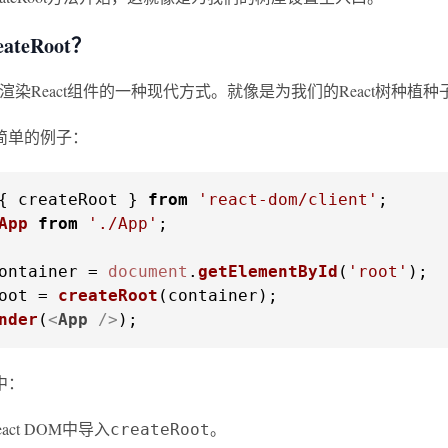
ateRoot？
oot是渲染React组件的一种现代方式。就像是为我们的React树种
简单的例子：
{ createRoot } 
from
'react-dom/client'
App
from
'./App'
;

ontainer = 
document
.
getElementById
(
'root'
oot = 
createRoot
(container);

nder
(
<
App
 />
);
中：
act DOM中导入
。
createRoot