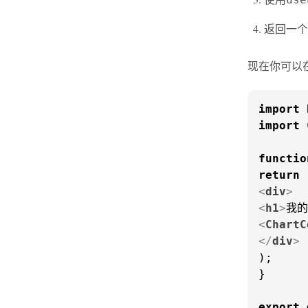
返回一个c
现在你可以
import
import
functio
return
<
div
>
<
h1
>
我的
<
ChartC
</
div
>
);

}

export