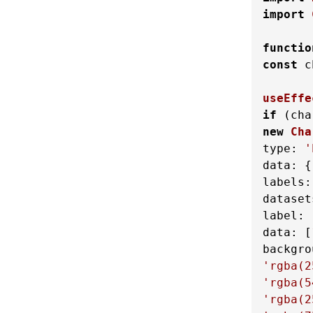
import
functio
const
 c
useEffe
if
 (cha
new
Cha
type
: 
'
data
labels
:
dataset
label
: 
data
: [
backgro
'rgba(2
'rgba(5
'rgba(2