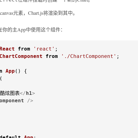
anvas元素，Chart.js将渲染到其中。
在你的主App中使用这个组件：
React
from
'react'
ChartComponent
from
'./ChartComponent'
;

n
App
(
酷炫图表
</
h1
>
omponent
 />
default
App
;