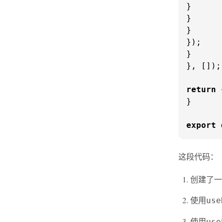
}

}

}

});

}

}, []);

return
}

export
这段代码：
创建了一
使用
use
使用
use