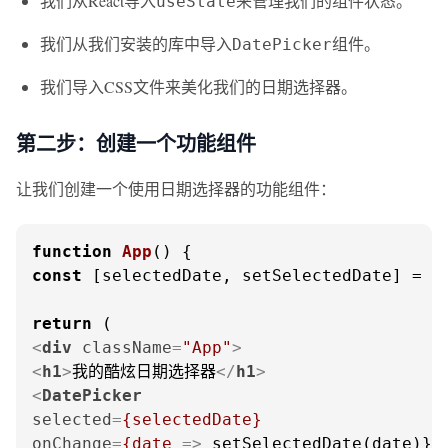
我们从React导入
来管理我们的组件状态。
useState
我们从我们安装的库中导入
组件。
DatePicker
我们导入CSS文件来美化我们的日期选择器。
第二步：创建一个功能组件
让我们创建一个使用日期选择器的功能组件：
function
App
(
const
 [selectedDate, setSelectedDate] = 
u
return
<
div
className
=
"App"
>
<
h1
>
我的酷炫日期选择器
</
h1
>
<
DatePicker
selected
=
{selectedDate}
onChange
=
{date
 =>
 setSelectedDate(date)}
