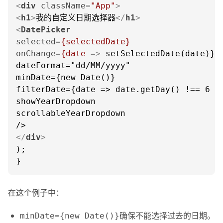
<
div
className
=
"App"
>
<
h1
>
我的自定义日期选择器
</
h1
>
<
DatePicker
selected
=
{selectedDate}
onChange
=
{date
 =>
 setSelectedDate(date)}

dateFormat="dd/MM/yyyy"

minDate={new Date()}

filterDate={date => date.getDay() !== 6 &&
showYearDropdown

scrollableYearDropdown

</
div
>
);

}
在这个例子中：
确保不能选择过去的日期。
minDate={new Date()}