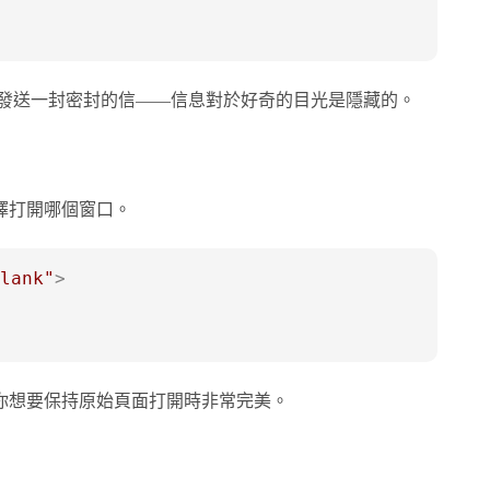
更像發送一封密封的信——信息對於好奇的目光是隱藏的。
擇打開哪個窗口。
lank"
>
你想要保持原始頁面打開時非常完美。