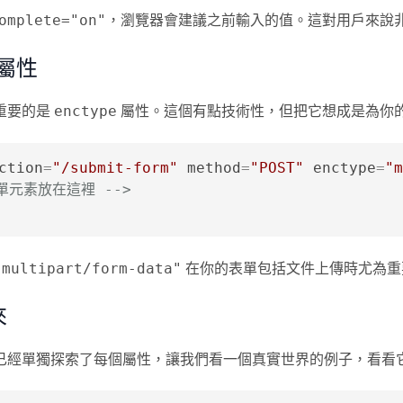
，瀏覽器會建議之前輸入的值。這對用戶來說
omplete="on"
e 屬性
重要的是
屬性。這個有點技術性，但把它想成是為你
enctype
ction
=
"/submit-form"
method
=
"POST"
enctype
=
"m
表單元素放在這裡 -->
在你的表單包括文件上傳時尤為重
"multipart/form-data"
來
已經單獨探索了每個屬性，讓我們看一個真實世界的例子，看看