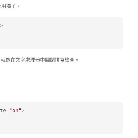
上用場了。
>
這就像在文字處理器中關閉拼寫檢查。
te
=
"on"
>