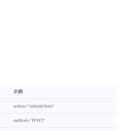
示例
action="/submit-form"
method="POST"