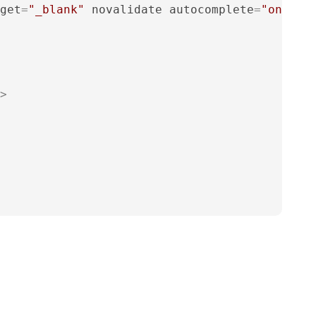
get
=
"_blank"
novalidate
autocomplete
=
"on"
en
>