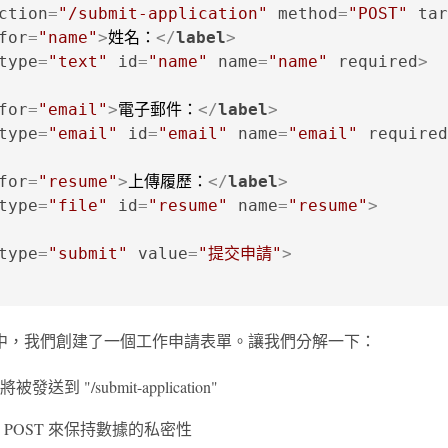
ction
=
"/submit-application"
method
=
"POST"
tar
for
=
"name"
>
姓名：
</
label
>
type
=
"text"
id
=
"name"
name
=
"name"
required
>
for
=
"email"
>
電子郵件：
</
label
>
type
=
"email"
id
=
"email"
name
=
"email"
required
for
=
"resume"
>
上傳履歷：
</
label
>
type
=
"file"
id
=
"resume"
name
=
"resume"
>
type
=
"submit"
value
=
"提交申請"
>
中，我們創建了一個工作申請表單。讓我們分解一下：
送到 "/submit-application"
 POST 來保持數據的私密性