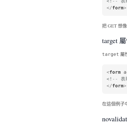
<!-- 
</
form
>
把 GET
target 
屬
target
<
form
a
<!-- 
</
form
>
在這個例子
novalid