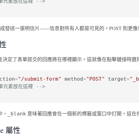
表單元素放在這裡 -->
 想像成發送一張明信片——信息對所有人都是可見的。POST 則
屬性
性決定了表單提交的回應將在哪裡顯示。這就像在點擊鏈接時選
ction
=
"/submit-form"
method
=
"POST"
target
=
"_b
表單元素放在這裡 -->
中，
意味著回應會在一個新的標籤或窗口中打開。這在
_blank
ate 屬性