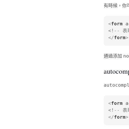
有時候，你
<
form
a
<!-- 
</
form
>
通過添加
no
autocom
autocomp
<
form
a
<!-- 
</
form
>