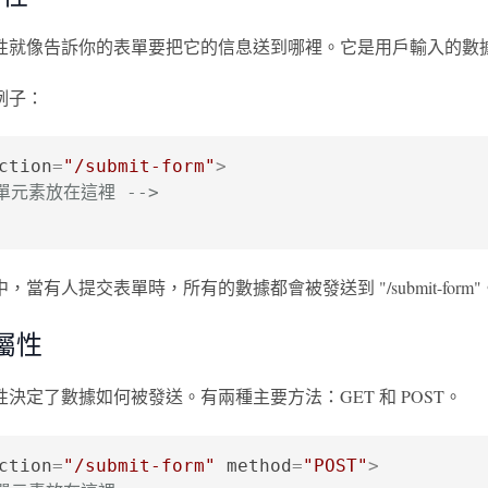
性就像告訴你的表單要把它的信息送到哪裡。它是用戶輸入的數
例子：
ction
=
"/submit-form"
>
表單元素放在這裡 -->
，當有人提交表單時，所有的數據都會被發送到 "/submit-fo
 屬性
性決定了數據如何被發送。有兩種主要方法：GET 和 POST。
ction
=
"/submit-form"
method
=
"POST"
>