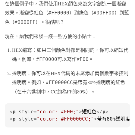
在這個例子中，我們使用HEX顏色來為文字創造一個漸變
效果。漸變從紅色（
）到綠色（
）到藍
#FF0000
#00FF00
色（
）。很酷吧？
#0000FF
現在，讓我們來談一談一些方便的小貼士：
HEX縮寫：如果三個顏色對都是相同的，你可以縮短代
碼。例如，
可以寫作
。
#FF0000
#F00
透明度：你可以在HEX代碼的末尾添加兩個數字來控制
透明度。例如，
是帶有80%透明度的紅色
#FF0000CC
（在十六進制中，CC約為FF的80%）。
<
p
style
=
"color: #F00;"
>
短紅色
</
p
>
<
p
style
=
"color: #FF0000CC;"
>
帶有80%透明度