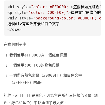
<
h1
style
=
"color: #FF0000;"
>
這個標題是紅色的
<
p
style
=
"color: #00FF00;"
>
這段文字是綠色的
<
<
div
style
=
"background-color: #0000FF; co
</
div
>
在這個例子中：
我們使用
有一個紅色標題
#FF0000
一個使用
的綠色段落
#00FF00
一個帶有藍色背景（
）和白色文字
#0000FF
（
）的div
#FFFFFF
記住，
是白色，因為它在所有三個顏色分量（紅
#FFFFFF
色、綠色和藍色）中都達到了最大值。