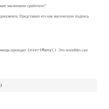
ваше заклинание сработало!"
 документа. Представьте его как магическую подпись
 помощь приходит
. Это resembles cast
insertMany()
)