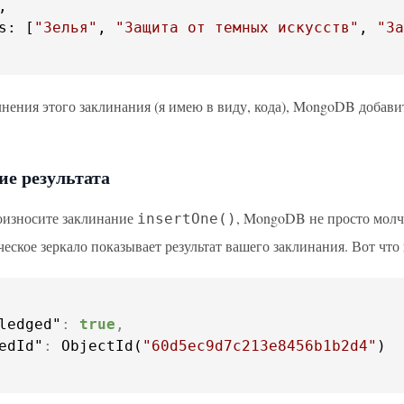
s
: [
"Зелья"
, 
"Защита от темных искусств"
, 
"За
нения этого заклинания (я имею в виду, кода), MongoDB добавит
е результата
оизносите заклинание
, MongoDB не просто молча
insertOne()
еское зеркало показывает результат вашего заклинания. Вот что
ledged"
:
true
,
edId"
:
 ObjectId(
"60d5ec9d7c213e8456b1b2d4"