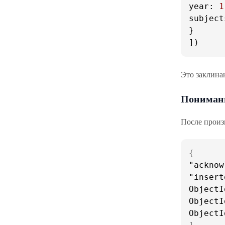
year
: 
1
subject
}

])
Это заклина
Понимани
После произ
{
"acknow
"insert
ObjectI
ObjectI
ObjectI