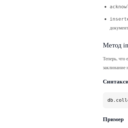
acknow
insert
документ
Метод in
Теперь, что
заклинание н
Синтакс
db.
coll
Пример