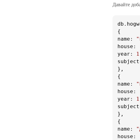
Давайте доб
db.
hogw
name
: 
"
house
: 
year
: 
1
subject
},

name
: 
"
house
: 
year
: 
1
subject
},

name
: 
"
house
: 