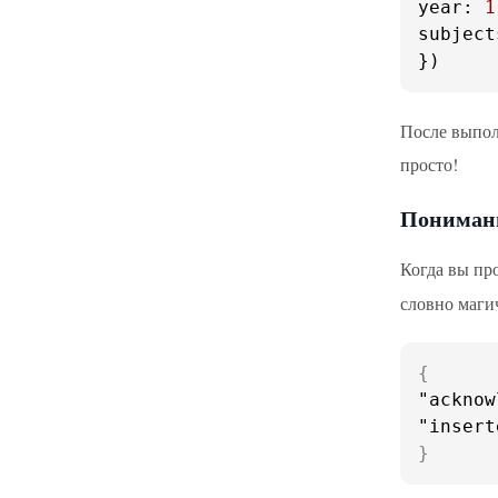
year
: 
1
subject
})
После выпол
просто!
Понимани
Когда вы пр
словно магич
{
"acknow
"insert
}