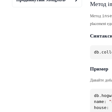
Метод in
Метод
inse
placement е
Синтакс
db.
coll
Пример
Давайте доб
db.
hogw
name
: 
"
house
: 