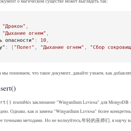
окумент о магическом существе может выглядеть так:
"Дракон"
,
"Дыхание огнем"
,
ь опасности"
:
10
,
y"
:
[
"Полет"
,
"Дыхание огнем"
,
"Сбор сокровищ
да мы понимаем, что такое документ, давайте узнаем, как добав
sert()
resembles заклинание "Wingardium Leviosa" для MongoDB –
rt()
ию. Однако, как и замена "Wingardium Leviosa" более конкретны
ее точными методами. Но не волнуйтесь,年轻的巫师们, я научу ва