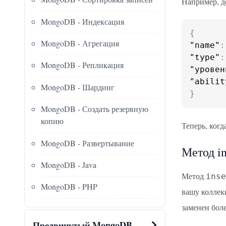
Например, д
MongoDB - Индексация
{
MongoDB - Агрегация
"name"
:
"type"
:
MongoDB - Репликация
"уровен
"abilit
MongoDB - Шардинг
}
MongoDB - Создать резервную
копию
Теперь, ког
MongoDB - Развертывание
Метод in
MongoDB - Java
Метод
inse
MongoDB - PHP
вашу коллекц
заменен бол
Продвинутый MongoDB