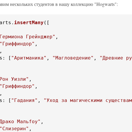
авим нескольких студентов в нашу коллекцию "Hogwarts":
arts
.
insertMany
([

Гермиона Грейнджер"
"Гриффиндор"
s
: [
"Аритманика"
, 
"Магловедение"
, 
"Древние ру
Рон Уизли"
"Гриффиндор"
s
: [
"Гадания"
, 
"Уход за магическими существам
Драко Мальfoy"
"Слизерин"