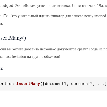
: Это tells вам, успешна ли вставка.
означает "Да, 
ledged
true
: Это уникальный идентификатор для вашего newly inserted
edId
а.
sertMany()
 если вы хотите добавить несколько документов сразу? Тогда на
а mass-levitation на группе объектов!
ис
ection
.
insertMany
([document1, document2, ...]