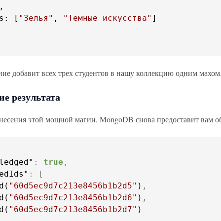
s
: [
"Зелья"
, 
"Темные искусства"
]

ние добавит всех трех студентов в нашу коллекцию одним махом.
е результата
несения этой мощной магии, MongoDB снова предоставит вам об
ledged"
:
true
,
edIds"
:
[
d(
"60d5ec9d7c213e8456b1b2d5"
)
,
d(
"60d5ec9d7c213e8456b1b2d6"
)
,
d(
"60d5ec9d7c213e8456b1b2d7"