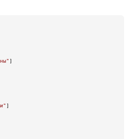
ны"
]

и"
]
