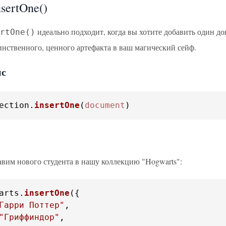
sertOne()
идеально подходит, когда вы хотите добавить один до
rtOne()
динственного, ценного артефакта в ваш магический сейф.
ис
ection
.
insertOne
(
document
)
авим нового студента в нашу коллекцию "Hogwarts":
arts
.
insertOne
Гарри Поттер"
"Гриффиндор"