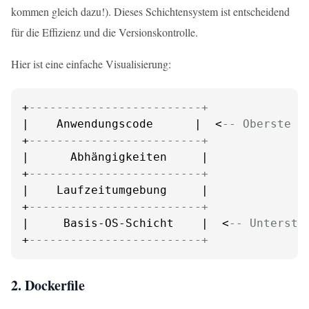
kommen gleich dazu!). Dieses Schichtensystem ist entscheidend
für die Effizienz und die Versionskontrolle.
Hier ist eine einfache Visualisierung:
+
-------------------------+
|    Anwendungscode      |  <
-- Oberste S
+
-------------------------+
|      Abhängigkeiten     |

+
-------------------------+
|    Laufzeitumgebung     |

+
-------------------------+
|     Basis-OS-Schicht    |  <
-- Unterste
+
-------------------------+
2. Dockerfile