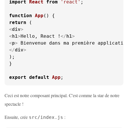
import
React
from
'react'
;

function
App
(
return
<
div
>
<
h1
>
Hello, React !
</
h1
>
<
p
>
 Bienvenue dans ma première applicatio
</
div
>
);

}

export
default
App
;
Ceci est notre composant principal. C'est comme la star de notre
spectacle !
Ensuite, crée
:
src/index.js