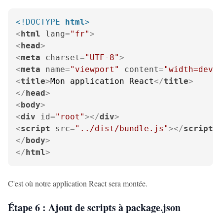
<!DOCTYPE 
html
>
<
html
lang
=
"fr"
>
<
head
>
<
meta
charset
=
"UTF-8"
>
<
meta
name
=
"viewport"
content
=
"width=devi
<
title
>
Mon application React
</
title
>
</
head
>
<
body
>
<
div
id
=
"root"
>
</
div
>
<
script
src
=
"../dist/bundle.js"
>
</
script
>
</
body
>
</
html
>
C'est où notre application React sera montée.
Étape 6 : Ajout de scripts à package.json