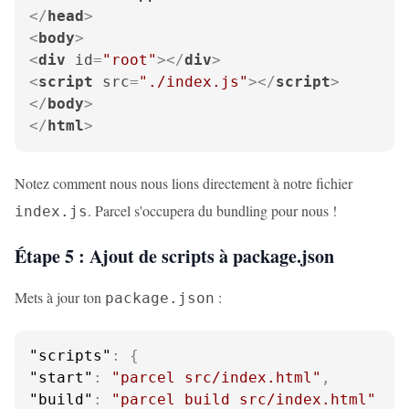
</
head
>
<
body
>
<
div
id
=
"root"
>
</
div
>
<
script
src
=
"./index.js"
>
</
script
>
</
body
>
</
html
>
Notez comment nous nous lions directement à notre fichier
. Parcel s'occupera du bundling pour nous !
index.js
Étape 5 : Ajout de scripts à package.json
Mets à jour ton
:
package.json
"scripts"
:
{
"start"
:
"parcel src/index.html"
,
"build"
:
"parcel build src/index.html"