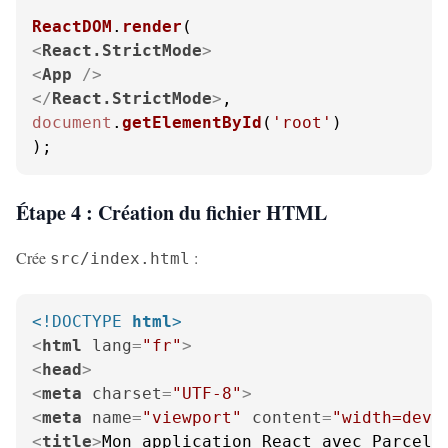
ReactDOM
.
render
<
React.StrictMode
>
<
App
 />
</
React.StrictMode
>
document
.
getElementById
(
'root'
)

);
Étape 4 : Création du fichier HTML
Crée
:
src/index.html
<!DOCTYPE 
html
>
<
html
lang
=
"fr"
>
<
head
>
<
meta
charset
=
"UTF-8"
>
<
meta
name
=
"viewport"
content
=
"width=devi
<
title
>
Mon application React avec Parcel
<