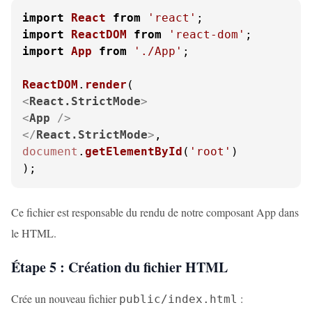
import
React
from
'react'
import
ReactDOM
from
'react-dom'
import
App
from
'./App'
;

ReactDOM
.
render
<
React.StrictMode
>
<
App
 />
</
React.StrictMode
>
document
.
getElementById
(
'root'
)

);
Ce fichier est responsable du rendu de notre composant App dans
le HTML.
Étape 5 : Création du fichier HTML
Crée un nouveau fichier
:
public/index.html