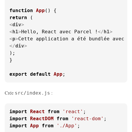
function
App
(
return
<
div
>
<
h1
>
Hello, React avec Parcel !
</
h1
>
<
p
>
Cette application a été bundlée avec P
</
div
>
);

}

export
default
App
;
Crée
:
src/index.js
import
React
from
'react'
import
ReactDOM
from
'react-dom'
import
App
from
'./App'
;
