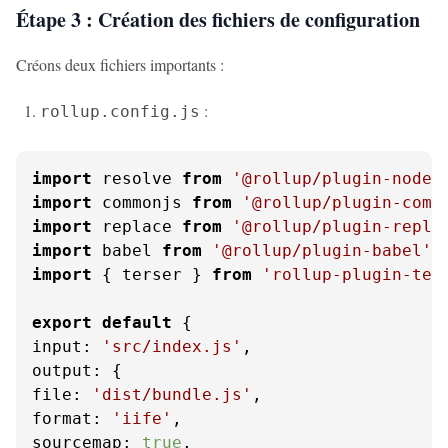
Étape 3 : Création des fichiers de configuration
Créons deux fichiers importants :
:
rollup.config.js
import
 resolve 
from
'@rollup/plugin-node-
import
 commonjs 
from
'@rollup/plugin-comm
import
 replace 
from
'@rollup/plugin-repla
import
 babel 
from
'@rollup/plugin-babel'
import
 { terser } 
from
'rollup-plugin-ter
export
default
input
: 
'src/index.js'
output
file
: 
'dist/bundle.js'
format
: 
'iife'
sourcemap
: 
true
,
