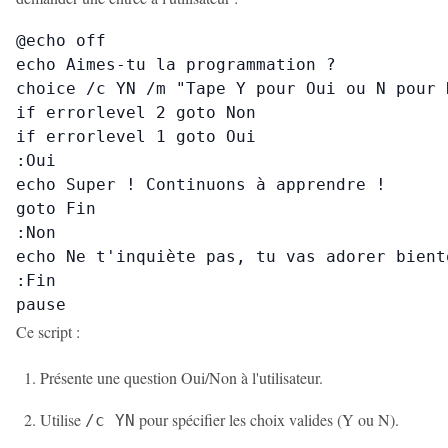
@echo off

echo Aimes-tu la programmation ?

choice /c YN /m "Tape Y pour Oui ou N pour N
if errorlevel 2 goto Non

if errorlevel 1 goto Oui

:Oui

echo Super ! Continuons à apprendre !

goto Fin

:Non

echo Ne t'inquiète pas, tu vas adorer bientô
:Fin

pause
Ce script :
Présente une question Oui/Non à l'utilisateur.
Utilise
pour spécifier les choix valides (Y ou N).
/c YN