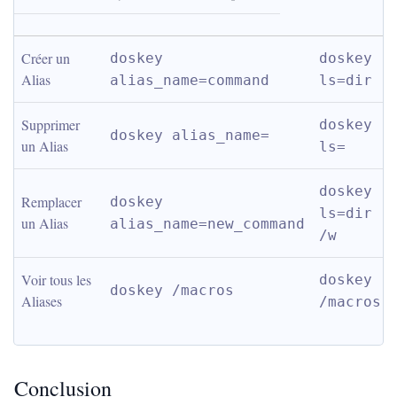
Créer un 
doskey 
doskey 
Alias
alias_name=command
ls=dir
Supprimer 
doskey 
doskey alias_name=
un Alias
ls=
doskey 
Remplacer 
doskey 
ls=dir 
un Alias
alias_name=new_command
/w
Voir tous les 
doskey 
doskey /macros
Aliases
/macros
Conclusion