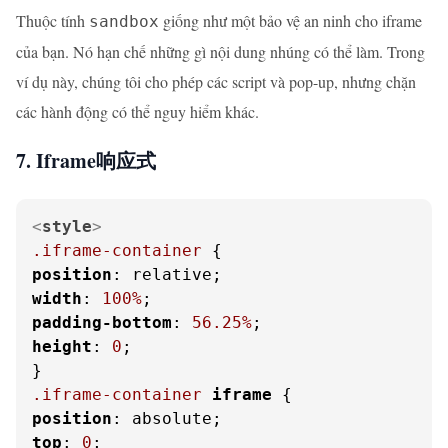
Thuộc tính
giống như một bảo vệ an ninh cho iframe
sandbox
của bạn. Nó hạn chế những gì nội dung nhúng có thể làm. Trong
ví dụ này, chúng tôi cho phép các script và pop-up, nhưng chặn
các hành động có thể nguy hiểm khác.
7. Iframe响应式
<
style
>
.iframe-container
position
width
: 
100%
padding-bottom
: 
56.25%
height
: 
0
;

.iframe-container
iframe
position
top
: 
0