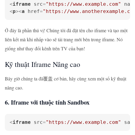
<
iframe
src
=
"https://www.example.com"
nam
<
p
>
<
a
href
=
"https://www.anotherexample.co
Ở đây là phần thú vị! Chúng tôi đã đặt tên cho iframe và tạo một
liên kết mà khi nhấp vào sẽ tải trang mới bên trong iframe. Nó
giống như thay đổi kênh trên TV của bạn!
Kỹ thuật Iframe Nâng cao
Bây giờ chúng ta đã覆盖 cơ bản, hãy cùng xem một số kỹ thuật
nâng cao.
6. Iframe với thuộc tính Sandbox
<
iframe
src
=
"https://www.example.com"
san