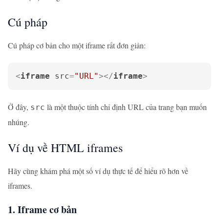
Cú pháp
Cú pháp cơ bản cho một iframe rất đơn giản:
<
iframe
src
=
"URL"
>
</
iframe
>
Ở đây,
là một thuộc tính chỉ định URL của trang bạn muốn
src
nhúng.
Ví dụ về HTML iframes
Hãy cùng khám phá một số ví dụ thực tế để hiểu rõ hơn về
iframes.
1. Iframe cơ bản