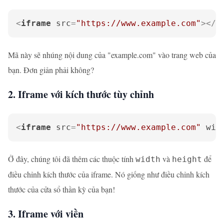
<
iframe
src
=
"https://www.example.com"
>
</
i
Mã này sẽ nhúng nội dung của "example.com" vào trang web của
bạn. Đơn giản phải không?
2. Iframe với kích thước tùy chỉnh
<
iframe
src
=
"https://www.example.com"
wid
Ở đây, chúng tôi đã thêm các thuộc tính
và
để
width
height
điều chỉnh kích thước của iframe. Nó giống như điều chỉnh kích
thước của cửa sổ thần kỳ của bạn!
3. Iframe với viền