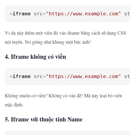
<
iframe
src
=
"https://www.example.com"
sty
Ví dụ này thêm một viền đỏ vào iframe bằng cách sử dụng CSS
nội tuyến. Nó giống như khung một bức ảnh!
4. Iframe không có viền
<
iframe
src
=
"https://www.example.com"
sty
Không muốn có viền? Không có vấn đề! Mã này loại bỏ viền
mặc định.
5. Iframe với thuộc tính Name