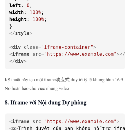
left
: 
0
width
: 
100%
height
: 
100%
;

</
style
>
<
div
class
=
"iframe-container"
>
<
iframe
src
=
"https://www.example.com"
>
</
i
</
div
>
Kỹ thuật này tạo một iframe响应式 duy trì tỷ lệ khung hình 16:9.
Nó hoàn hảo cho việc nhúng video!
8. Iframe với Nội dung Dự phòng
<
iframe
src
=
"https://www.example.com"
>
<
p
>
Trình duyệt của bạn không hỗ trợ ifram