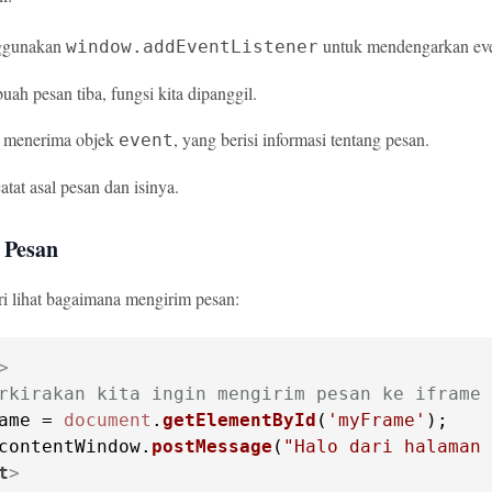
ggunakan
untuk mendengarkan eve
window.addEventListener
uah pesan tiba, fungsi kita dipanggil.
i menerima objek
, yang berisi informasi tentang pesan.
event
tat asal pesan dan isinya.
 Pesan
i lihat bagaimana mengirim pesan:
>
rkirakan kita ingin mengirim pesan ke iframe 
ame = 
document
.
getElementById
(
'myFrame'
);

contentWindow
.
postMessage
(
"Halo dari halaman 
t
>