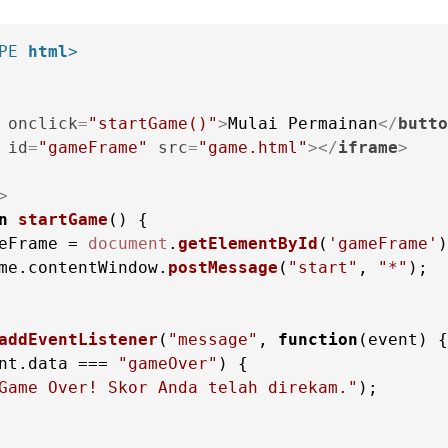
PE 
html
>
onclick
=
"startGame()"
>
Mulai Permainan
</
butto
id
=
"gameFrame"
src
=
"game.html"
>
</
iframe
>
>
n
startGame
(
eFrame = 
document
.
getElementById
(
'gameFrame'
)
me.
contentWindow
.
postMessage
(
"start"
, 
"*"
);

addEventListener
(
"message"
, 
function
(
event
nt.
data
 === 
"gameOver"
Game Over! Skor Anda telah direkam."
);
