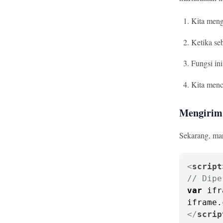
Kita men
Ketika seb
Fungsi in
Kita menca
Mengirim
Sekarang, mar
<
script
// Dipe
var
 ifr
iframe.
</
scrip