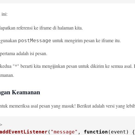
ini:
patkan referensi ke iframe di halaman kita.
ggunakan
untuk mengirim pesan ke iframe itu.
postMessage
ertama adalah isi pesan.
edua "*" berarti kita mengijinkan pesan untuk dikirim ke semua asal. 
amanan.
ngan Keamanan
untuk memeriksa asal pesan yang masuk! Berikut adalah versi yang lebi
>
addEventListener
(
"message"
, 
function
(
event