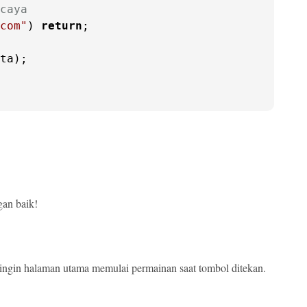
caya
com"
) 
return
;

ta
);

gan baik!
ngin halaman utama memulai permainan saat tombol ditekan.