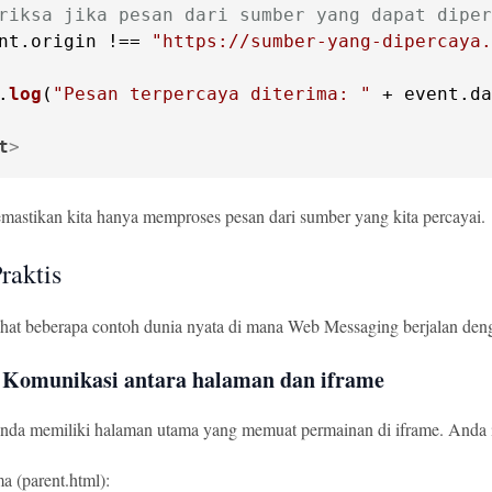
riksa jika pesan dari sumber yang dapat diper
nt.
origin
 !== 
"https://sumber-yang-dipercaya.
.
log
(
"Pesan terpercaya diterima: "
 + event.
da
t
>
emastikan kita hanya memproses pesan dari sumber yang kita percayai.
raktis
lihat beberapa contoh dunia nyata di mana Web Messaging berjalan den
 Komunikasi antara halaman dan iframe
da memiliki halaman utama yang memuat permainan di iframe. Anda i
 (parent.html):