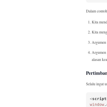
Dalam contoh 
Kita menda
Kita men
Argumen p
Argumen k
alasan ke
Pertimba
Selalu ingat 
<
script
window
.