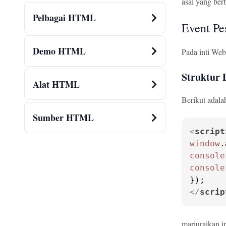
asal yang ber
Pelbagai HTML
Event Pe
Demo HTML
Pada inti We
Struktur 
Alat HTML
Berikut adal
Sumber HTML
<
script
window
.
console
console
</
scrip
mariuraikan in