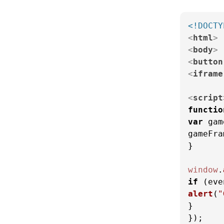
<!DOCTY
<
html
>
<
body
>
<
button
<
iframe
<
script
functio
var
 gam
gameFra
}

window
.
if
 (eve
alert
(
"
}
