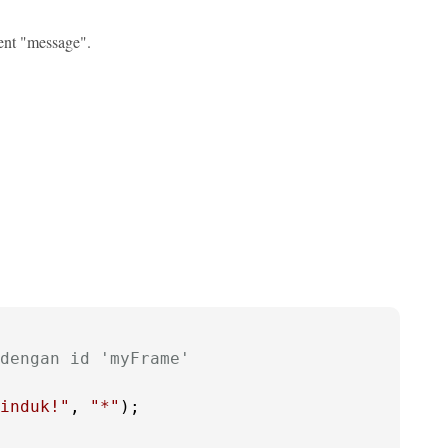
nt "message".
dengan id 'myFrame'
induk!"
, 
"*"