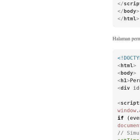
</
scrip
</
body
>
</
html
>
Halaman perm
<!DOCTY
<
html
>
<
body
>
<
h1
>
Per
<
div
id
<
script
window
.
if
 (eve
documen
// Simu