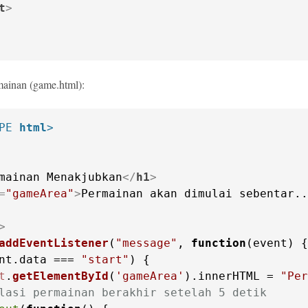
t
>
ainan (game.html):
PE 
html
>
mainan Menakjubkan
</
h1
>
=
"gameArea"
>
Permainan akan dimulai sebentar..
>
addEventListener
(
"message"
, 
function
(
event
nt.
data
 === 
"start"
t
.
getElementById
(
'gameArea'
).
innerHTML
 = 
"Per
lasi permainan berakhir setelah 5 detik