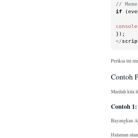
// Meme
if
 (eve
console
</
scrip
Periksa ini m
Contoh P
Marilah kita 
Contoh 1:
Bayangkan An
Halaman utama