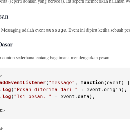
beda (seperti domain yang berbeda). Itu seperti memberikan halaman 
san
b Messaging adalah event
. Event ini dipicu ketika sebuah pe
message
Dasar
ah contoh sederhana tentang bagaimana mendengarkan pesan:
>
addEventListener
(
"message"
, 
function
(
event
.
log
(
"Pesan diterima dari "
 + event.
origin
.
log
(
"Isi pesan: "
 + event.
data
);

t
>
i: