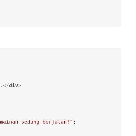
.
</
div
>
mainan sedang berjalan!"