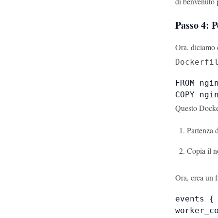
di benvenuto 
Passo 4: 
Ora, diciamo 
Dockerfi
FROM ngin
COPY ngi
Questo Docker
Partenza 
Copia il n
Ora, crea un 
events {

worker_co