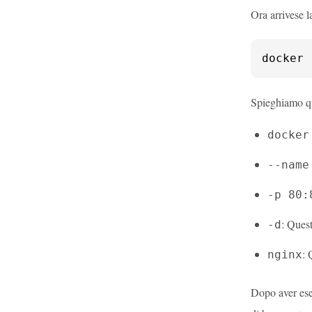
Ora arrivese 
docker 
Spieghiamo q
docker
--name
-p 80:
: Ques
-d
: 
nginx
Dopo aver ese