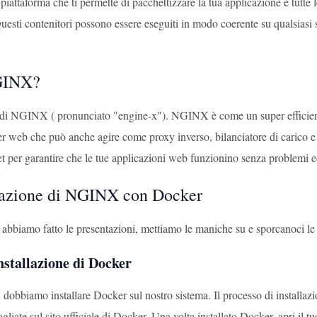
iattaforma che ti permette di pacchettizzare la tua applicazione e tutte
uesti contenitori possono essere eseguiti in modo coerente su qualsiasi s
GINX?
di NGINX ( pronunciato "engine-x"). NGINX è come un super efficiente 
r web che può anche agire come proxy inverso, bilanciatore di carico e c
net per garantire che le tue applicazioni web funzionino senza problemi e
azione di NGINX con Docker
 abbiamo fatto le presentazioni, mettiamo le maniche su e sporcanoci le
nstallazione di Docker
, dobbiamo installare Docker sul nostro sistema. Il processo di installaz
tagliate sul sito ufficiale di Docker. Una volta installato Docker, apri il