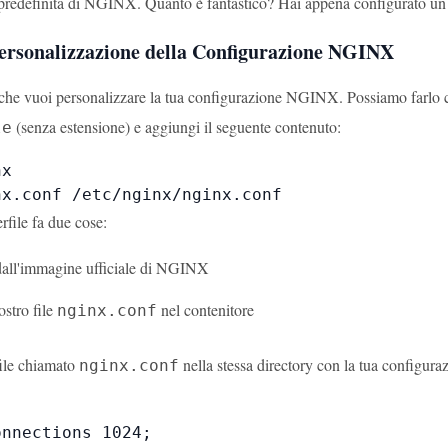
predefinita di NGINX. Quanto è fantastico? Hai appena configurato u
Personalizzazione della Configurazione NGINX
che vuoi personalizzare la tua configurazione NGINX. Possiamo farlo c
(senza estensione) e aggiungi il seguente contenuto:
le
x

nx.conf /etc/nginx/nginx.conf
file fa due cose:
dall'immagine ufficiale di NGINX
ostro file
nel contenitore
nginx.conf
file chiamato
nella stessa directory con la tua configu
nginx.conf
nnections 1024;
