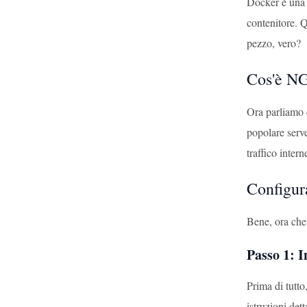
Docker è una p
contenitore. Q
pezzo, vero?
Cos'è N
Ora parliamo 
popolare serve
traffico inter
Configur
Bene, ora che
Passo 1: I
Prima di tutto
istruzioni det