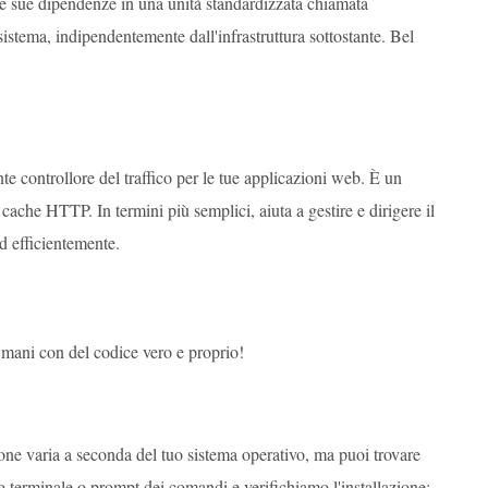
 le sue dipendenze in una unità standardizzata chiamata
istema, indipendentemente dall'infrastruttura sottostante. Bel
controllore del traffico per le tue applicazioni web. È un
ache HTTP. In termini più semplici, aiuta a gestire e dirigere il
d efficientemente.
 mani con del codice vero e proprio!
ione varia a seconda del tuo sistema operativo, ma puoi trovare
 tuo terminale o prompt dei comandi e verifichiamo l'installazione: