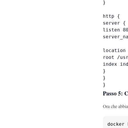
}

http {

server {

listen 80
server_na
location 
root /usr
index ind
}

}

}
Passo 5: 
Ora che abbia
docker 