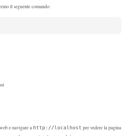
eremo il seguente comando:
ost
r web e navigare a
per vedere la pagina
http://localhost