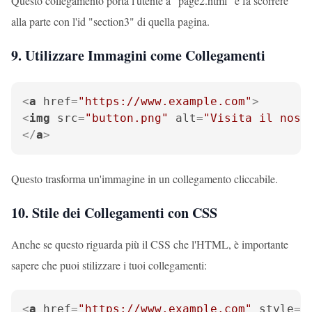
Questo collegamento porta l'utente a "page2.html" e fa scorrere
alla parte con l'id "section3" di quella pagina.
9. Utilizzare Immagini come Collegamenti
<
a
href
=
"https://www.example.com"
>
<
img
src
=
"button.png"
alt
=
"Visita il nost
</
a
>
Questo trasforma un'immagine in un collegamento cliccabile.
10. Stile dei Collegamenti con CSS
Anche se questo riguarda più il CSS che l'HTML, è importante
sapere che puoi stilizzare i tuoi collegamenti:
<
a
href
=
"https://www.example.com"
style
=
"