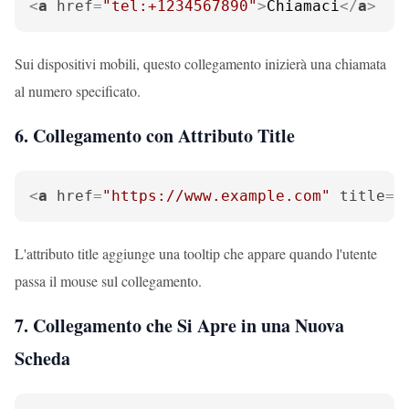
<
a
href
=
"tel:+1234567890"
>
Chiamaci
</
a
>
Sui dispositivi mobili, questo collegamento inizierà una chiamata
al numero specificato.
6. Collegamento con Attributo Title
<
a
href
=
"https://www.example.com"
title
=
"
L'attributo title aggiunge una tooltip che appare quando l'utente
passa il mouse sul collegamento.
7. Collegamento che Si Apre in una Nuova
Scheda