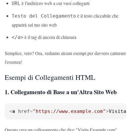
è l'indirizzo web a cui vuoi collegarti
URL
è il testo cliccabile che
Testo del Collegamento
apparirà sul tuo sito web
è il tag di ancora di chiusura
</a>
Semplice, vero? Ora, vediamo alcuni esempi per davvero catturare
l'essenza!
Esempi di Collegamenti HTML
1. Collegamento di Base a un'Altra Sito Web
<
a
href
=
"https://www.example.com"
>
Visita 
Questo crea un collegamento che dice "Visita Example.com".